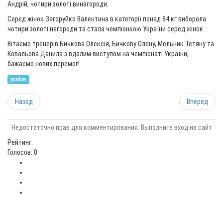
Андрій, чотири золоті винагороди.
Серед жінок Загоруйко Валентина в категорії понад 84 кг виборола
чотири золоті нагороди та стала чемпіонкою України серед жінок.
Вітаємо тренерів Бичкова Олексія, Бичкову Олену, Мельник Тетяну та
Ковальова Данила з вдалим виступом на чемпіонаті України,
бажаємо нових перемог!
успіхи
Назад
Вперёд
Недостаточно прав для комментирования. Выполните вход на сайт
Рейтинг:
Голосов: 0