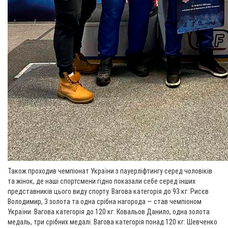
Також проходив чемпіонат України з пауерліфтингу серед чоловіків
та жінок, де наші спортсмени гідно показали себе серед інших
представників цього виду спорту. Вагова категорія до 93 кг: Рисєв
Володимир, 3 золота та одна срібна нагорода — став чемпіоном
України. Вагова категорія до 120 кг: Ковальов Данило, одна золота
медаль, три срібних медалі. Вагова категорія понад 120 кг: Шевченко