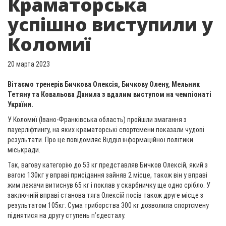
Краматорська
успішно виступили у
Коломиї
20 марта 2023
Вітаємо тренерів Бичкова Олексія, Бичкову Олену, Мельник
Тетяну та Ковальова Данила з вдалим виступом на чемпіонаті
України.
У Коломиї (Івано-Франківська область) пройшли змагання з
пауерліфтингу, на яких краматорські спортсмени показали чудові
результати. Про це повідомляє Відділ інформаційної політики
міськради.
Так, вагову категорію до 53 кг представляв Бичков Олексій, який з
вагою 130кг у вправі присідання зайняв 2 місце, також він у вправі
жим лежачи витиснув 65 кг і поклав у скарбничку ще одно срібло. У
заключній вправі станова тяга Олексій посів також друге місце з
результатом 105кг. Сума триборства 300 кг дозволила спортсмену
піднятися на другу ступень п’єдесталу.