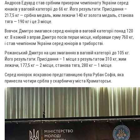
Андрєєв Едуард став срібним призером чемпіонату України серед
юнаків у ваговій категорії до 66 кг. Його результати: Присідання –
217,5 кг — срібна медаль, жим лежачи 140 кг золота медаль, станова
тяга — 190 кг і це 3 місце.
Вовчок Дмитро змагався серед юніорів в ваговій категорії понад 120
кг. В кожній з вправ Дмитро посів перше місце, набравши суму 760 кг,
і став чемпіоном України серед юніорів в триборстві.
Рожанський Дмитро на цих змаганнях в ваговій категорії до 105 кг.
Його результати: Присідання – 1 місце з результатом 310 кг, жим
лежачи, 177,5 кг — 2 місце, станова тяга, 280 кг — 1 місце.
Серед юніорок яскравою представницею була Рубан Софія, яка
принесла чотири срібла у скарбничку міста Краматорськ.