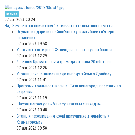
космос
07 авг 2026 20:24
Над Землею накопичилося 17 тисяч тонн космічного сміття
Окупанти вдарили по Слов'янську: є загиблий і п'ятеро
поранених
07 авг 2026 19:58
У захисті проти росії Фінляндія розраховує на болота
07 авг 2026 12:29
6 серпня Краматорська громада зазнала 20 обстрілів
07 авг 2026 12:25
Українці визначилися щодо виводу військ з Донбасу
07 авг 2026 11:41
Програми лояльності казино. Типи винагород, переваги та
недоліки
07 авг 2026 11:19
Шахраї погрожують бізнесу атаками «шахедів»
07 авг 2026 10:48
Станція переливання крові призупиняє діяльність у
Краматорську
07 авг 2026 09:58