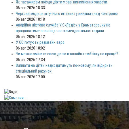
Як пасажирам поїзда діяти у разі виникнення загрози
06 авг 2026 18:33
Чергова модель штучного інтелекту вийшла з-під контролю
06 авг 2026 18:18
Аварійна ліфтова служба УК «Ладіс» у Краматорську не
працюватиме вночі під час комендантської години
06 авг 2026 18:12
У ЄС готують редизайн євро
06 авг 2026 18:02
Чи можна змінити свою долю в онлайн-гемблінгу на краще?
06 авг 2026 17:34
Виплати на дітей надходитимуть по-новому: як відкрити
спеціальний рахунок
06 авг 2026 17:00