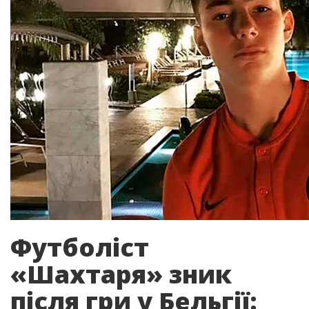
Футболіст
«Шахтаря» зник
після гри у Бельгії: