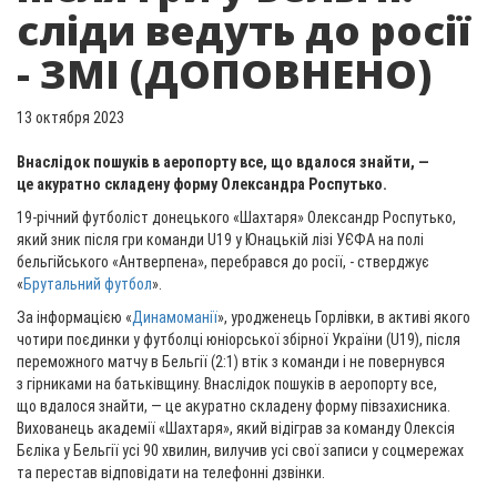
сліди ведуть до росії
- ЗМІ (ДОПОВНЕНО)
13 октября 2023
Внаслідок пошуків в аеропорту все, що вдалося знайти, —
це акуратно складену форму Олександра Роспутько.
19-річний футболіст донецького «Шахтаря» Олександр Роспутько,
який зник після гри команди U19 у Юнацькій лізі УЄФА на полі
бельгійського «Антверпена», перебрався до росії, - стверджує
«
Брутальний футбол
».
За інформацією «
Динамоманії
», уродженець Горлівки, в активі якого
чотири поєдинки у футболці юніорської збірної України (U19), після
переможного матчу в Бельгії (2:1) втік з команди і не повернувся
з гірниками на батьківщину. Внаслідок пошуків в аеропорту все,
що вдалося знайти, — це акуратно складену форму півзахисника.
Вихованець академії «Шахтаря», який відіграв за команду Олексія
Бєліка у Бельгії усі 90 хвилин, вилучив усі свої записи у соцмережах
та перестав відповідати на телефонні дзвінки.