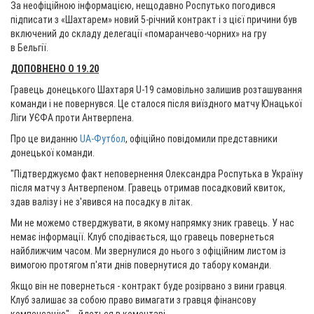
За неофіційною інформацією, нещодавно Роспутько погодився
підписати з «Шахтарем» новий 5-річний контракт і з цієї причини був
включений до складу делегації «помаранчево-чорних» на гру
в Бельгії.
ДОПОВНЕНО О 19.20
Гравець донецького Шахтаря U-19 самовільно залишив розташування
команди і не повернувся. Це сталося після виїздного матчу Юнацької
Ліги УЄФА проти Антверпена.
Про це виданню
UA-Футбол
, офіційно повідомили представники
донецької команди.
"Підтверджуємо факт неповернення Олександра Роспутька в Україну
після матчу з Антверпеном. Гравець отримав посадковий квиток,
здав валізу і не з'явився на посадку в літак.
Ми не можемо стверджувати, в якому напрямку зник гравець. У нас
немає інформації. Клуб сподівається, що гравець повернеться
найближчим часом. Ми звернулися до нього з офіційним листом із
вимогою протягом п'яти днів повернутися до табору команди.
Якщо він не повернеться - контракт буде розірвано з вини гравця.
Клуб залишає за собою право вимагати з гравця фінансову