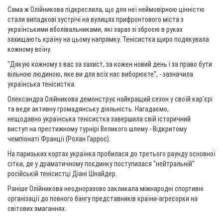
Сама ж Олійникова підкреслила, що для неї неймовірною цінністю
стали випадкові зустрічі на вулицях прифронтового міста з
українськими вболівальниками, які зараз зі зброєю в руках
захищають країну на цьому напрямку. Тенісистка щиро подякувала
кожному воїну.
"Дякую кожному з вас за захист, за кожен новий день і за право бути
вільною людиною, яке ви для всіх нас виборюєте", - зазначила
українська тенісистка.
Олександра Олійникова демонструє найкращий сезон у своїй кар'єрі
та веде активну громадянську діяльність. Нагадаємо,
нещодавно українська тенісистка завершила свій історичний
виступ на престижному турнірі Великого шлему - Відкритому
чемпіонаті Франції (Ролан Гаррос).
На паризьких кортах українка пробилася до третього раунду основної
сітки, де у драматичному поєдинку поступилася "нейтральній"
російській тенісистці Діані Шнайдер.
Раніше Олійникова неодноразово закликала міжнародні спортивні
організації до повного бангу представників країни-агресорки на
світових змаганнях.