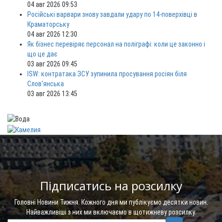
04 авг 2026 09:53
Російські варвари знову завдали удару по 14-поверхівці в
Краматорську
04 авг 2026 12:30
Як бізнес перевіряє персонал на поліграфі: коли це законно і
що це дає
03 авг 2026 09:45
ISW: контратака ЗСУ зупинила просування росіян біля
Слов'янська
03 авг 2026 13:45
Підписатись на розсилку
Головні Новини Тижня. Кожного дня ми публікуємо десятки новин.
Найважливіші з них ми включаємо в щотижневу розсилку.