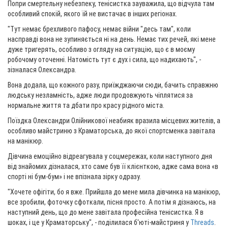
Попри смертельну небезпеку, тенісистка зауважила, що відчула там
особливий спокій, якого їй не вистачає в інших регіонах.
"Тут немає брехливого пафосу, немає війни "десь там", коли
насправді вона не зупиняється ні на день. Немає тих речей, які мене
дуже тригерять, особливо з огляду на ситуацію, що є в моєму
робочому оточенні. Натомість тут є дух і сила, що надихають", -
зізналася Олександра.
Вона додала, що кожного разу, приїжджаючи сюди, бачить справжню
людську незламність, адже люди продовжують чіплятися за
нормальне життя та дбати про красу рідного міста.
Поїздка Олександри Олійникової неабияк вразила місцевих жителів, а
особливо майстриню з Краматорська, до якої спортсменка завітала
на манікюр.
Дівчина емоційно відреагувала у соцмережах, коли наступного дня
від знайомих дізналася, хто саме був її клієнткою, адже сама вона «в
спорті ні бум-бум» і не впізнала зірку одразу.
"Хочете офігіти, бо я вже. Прийшла до мене мила дівчинка на манікюр,
все зробили, фоточку сфоткали, пісня просто. А потім я дізнаюсь, на
наступний день, що до мене завітала професійна тенісистка. Я в
шоках, і це у Краматорську", - поділилася б'юті-майстриня у
Threads
.