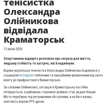
тенісистка
Олександра
Олійникова
відвідала
Краматорськ
13 июня 2026
Спортсменка відверто розповіла про загрозу для життя,
людську стійкість та зустрічі, які її надихнули.
Відома українська тенісистка Олександра Олійникова поділилася у
соцмережі
Instagram
глибокими та емоційними враженнями від свого
візиту до прифронтового Краматорська.
За словами Олійникової, ситуація в Краматорську постійно
погіршується, а руйнувань і порожніх домівок стає дедалі більше.
Місто перебуває під регулярними обстрілами, а на його вулиці
залітають ворожі FPV-дрони.