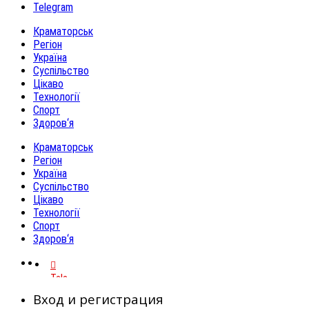
Telegram
Краматорськ
Регіон
Україна
Суспільство
Цікаво
Технології
Спорт
Здоров‘я
Краматорськ
Регіон
Україна
Суспільство
Цікаво
Технології
Спорт
Здоров‘я
Telegram
Вход и регистрация