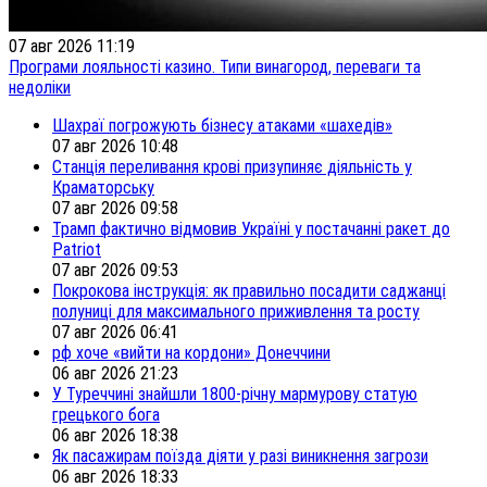
07 авг 2026 11:19
Програми лояльності казино. Типи винагород, переваги та
недоліки
Шахраї погрожують бізнесу атаками «шахедів»
07 авг 2026 10:48
Станція переливання крові призупиняє діяльність у
Краматорську
07 авг 2026 09:58
Трамп фактично відмовив Україні у постачанні ракет до
Patriot
07 авг 2026 09:53
Покрокова інструкція: як правильно посадити саджанці
полуниці для максимального приживлення та росту
07 авг 2026 06:41
рф хоче «вийти на кордони» Донеччини
06 авг 2026 21:23
У Туреччині знайшли 1800-річну мармурову статую
грецького бога
06 авг 2026 18:38
Як пасажирам поїзда діяти у разі виникнення загрози
06 авг 2026 18:33