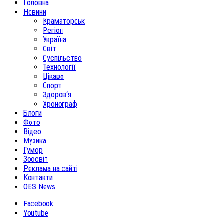
Головна
Новини
Краматорськ
Регіон
Україна
Світ
Суспільство
Технології
Цікаво
Спорт
Здоров‘я
Хронограф
Блоги
Фото
Відео
Музика
Гумор
Зоосвіт
Реклама на сайті
Контакти
OBS News
Facebook
Youtube