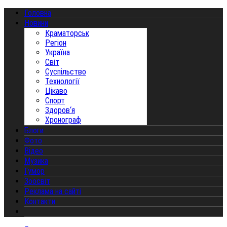
Головна
Новини
Краматорськ
Регіон
Україна
Світ
Суспільство
Технології
Цікаво
Спорт
Здоров‘я
Хронограф
Блоги
Фото
Відео
Музика
Гумор
Зоосвіт
Реклама на сайті
Контакти