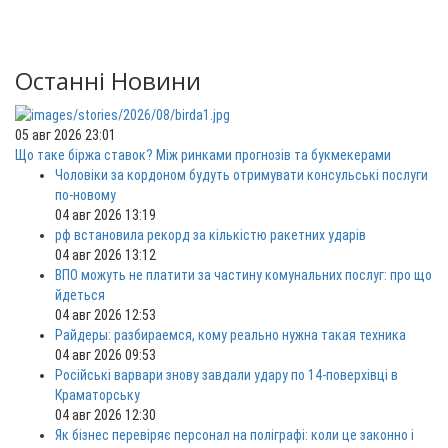
Останні Новини
05 авг 2026 23:01
Що таке біржа ставок? Між ринками прогнозів та букмекерами
Чоловіки за кордоном будуть отримувати консульські послуги
по-новому
04 авг 2026 13:19
рф встановила рекорд за кількістю ракетних ударів
04 авг 2026 13:12
ВПО можуть не платити за частину комунальних послуг: про що
йдеться
04 авг 2026 12:53
Райдеры: разбираемся, кому реально нужна такая техника
04 авг 2026 09:53
Російські варвари знову завдали удару по 14-поверхівці в
Краматорську
04 авг 2026 12:30
Як бізнес перевіряє персонал на поліграфі: коли це законно і