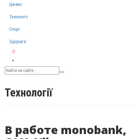
Цікаво
Технології
Спорт
Здоров‘я
Telegram
Технології
В работе monobank,