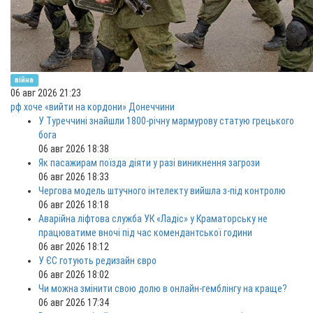
війна
06 авг 2026 21:23
рф хоче «вийти на кордони» Донеччини
У Туреччині знайшли 1800-річну мармурову статую грецького
бога
06 авг 2026 18:38
Як пасажирам поїзда діяти у разі виникнення загрози
06 авг 2026 18:33
Чергова модель штучного інтелекту вийшла з-під контролю
06 авг 2026 18:18
Аварійна ліфтова служба УК «Ладіс» у Краматорську не
працюватиме вночі під час комендантської години
06 авг 2026 18:12
У ЄС готують редизайн євро
06 авг 2026 18:02
Чи можна змінити свою долю в онлайн-гемблінгу на краще?
06 авг 2026 17:34