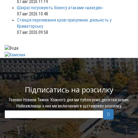
07 авг 2026 11:19
Шахраї погрожують бізнесу атаками «шахедів»
07 авг 2026 10:48
Станція переливання крові призупиняє діяльність у
Краматорську
07 авг 2026 09:58
Підписатись на розсилку
Головні Новини Тижня. Кожного дня ми публікуємо десятки новин.
Найважливіші з них ми включаємо в щотижневу розсилку.