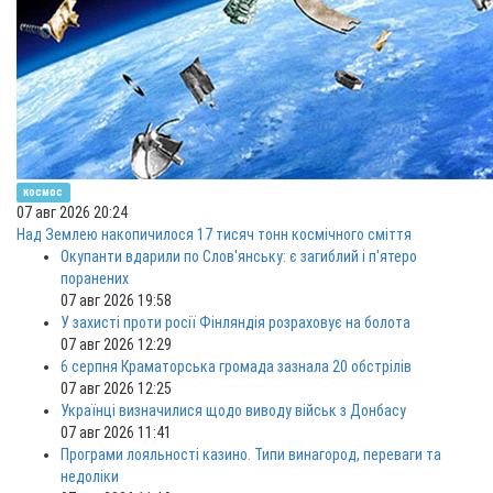
космос
07 авг 2026 20:24
Над Землею накопичилося 17 тисяч тонн космічного сміття
Окупанти вдарили по Слов'янську: є загиблий і п'ятеро
поранених
07 авг 2026 19:58
У захисті проти росії Фінляндія розраховує на болота
07 авг 2026 12:29
6 серпня Краматорська громада зазнала 20 обстрілів
07 авг 2026 12:25
Українці визначилися щодо виводу військ з Донбасу
07 авг 2026 11:41
Програми лояльності казино. Типи винагород, переваги та
недоліки