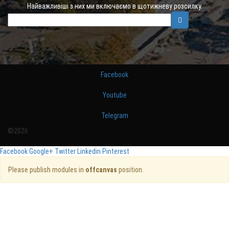
Найважливіші з них ми включаємо в щотижневу розсилку.
Facebook
Youtube
Telegram
©2026
Facebook
Google+
Twitter
Linkedin
Pinterest
Please publish modules in
offcanvas
position.