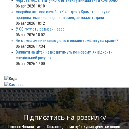
Чергова модель штучного інтелекту вийшла з-під контролю
06 авг 2026 18:18
Аварійна ліфтова служба УК «Ладіс» у Краматорську не
працюватиме вночі під час комендантської години
06 авг 2026 18:12
У ЄС готують редизайн євро
06 авг 2026 18:02
Чи можна змінити свою долю в онлайн-гемблінгу на краще?
06 авг 2026 17:34
Виплати на дітей надходитимуть по-новому: як відкрити
спеціальний рахунок
06 авг 2026 17:00
Підписатись на розсилку
Головні Новини Тижня. Кожного дня ми публікуємо десятки новин.