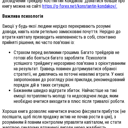
досвідчений трейдер Костянтин Кондаков. Дізнатися більше про
книгу можна на сайті
https://g-forex.net/konstantin-kondakov/
.
Важлива психологія
Емоції у будь-якої людини нерідко перекривають розумні
доводи, навіть коли ретельно замасковані почуття. Нерідко до
втрати капіталу призводить невпевненість в собі, спонтанно
прийняті рішення, які часто пов'язані із:
Страхом перед великими грошима. Багато трейдерів не
готові або бояться багато заробляти. Психологія
успішного трейдингу нерозривно пов'язана з орієнтуванням
на результат. Гравець повинен дотримуватися обраної
стратегії, не дивлячись на поточні невеликі втрати. У книзі
запропоновані до розгляду різні приклади, рекомендований
порядок дій в таких ситуаціях.
Бажанням швидко відіграти збиток. Найчастіше на такі
емоції потрапляють молоді та недосвідчені люди, яким
необхідно вчитися виходити в плюс після тривалої роботи.
Хороша книга дозволяє навчитися вчасно фіксувати прибуток (не
поспішати, щоб після продажу актив не почав рости в ціні), з
розумінням й повним контролем управляти капіталом, не стати
жертвою синдрому втраченої вигоди через жадібність.