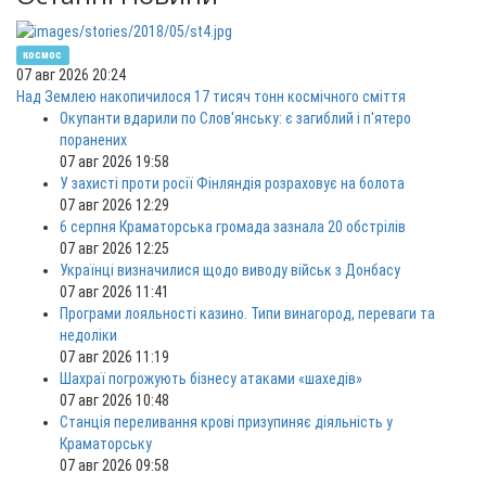
космос
07 авг 2026 20:24
Над Землею накопичилося 17 тисяч тонн космічного сміття
Окупанти вдарили по Слов'янську: є загиблий і п'ятеро
поранених
07 авг 2026 19:58
У захисті проти росії Фінляндія розраховує на болота
07 авг 2026 12:29
6 серпня Краматорська громада зазнала 20 обстрілів
07 авг 2026 12:25
Українці визначилися щодо виводу військ з Донбасу
07 авг 2026 11:41
Програми лояльності казино. Типи винагород, переваги та
недоліки
07 авг 2026 11:19
Шахраї погрожують бізнесу атаками «шахедів»
07 авг 2026 10:48
Станція переливання крові призупиняє діяльність у
Краматорську
07 авг 2026 09:58