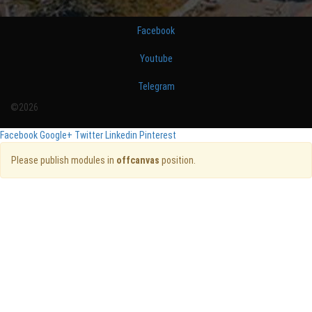
Facebook
Youtube
Telegram
©2026
Facebook
Google+
Twitter
Linkedin
Pinterest
Please publish modules in
offcanvas
position.