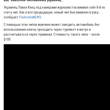
как "наиболее чипованный украинец".
Украинец Павел Клец под камерами журналистов вживил себе 8-й по
счету чип. Как и все предыдущие, новый чип был вживлен в руку, -
сообщает
PavlovskyNEWS
.
С помощью этих чипов мужчина может заводить автомобиль без
использования ключа, проходить через турникет в метро и
рассчитываться через терминал. Стоимость такого чипа – около
$100.