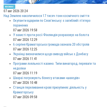
космос
07 авг 2026 20:24
Над Землею накопичилося 17 тисяч тонн космічного сміття
Окупанти вдарили по Слов'янську: є загиблий і п'ятеро
поранених
07 авг 2026 19:58
У захисті проти росії Фінляндія розраховує на болота
07 авг 2026 12:29
6 серпня Краматорська громада зазнала 20 обстрілів
07 авг 2026 12:25
Українці визначилися щодо виводу військ з Донбасу
07 авг 2026 11:41
Програми лояльності казино. Типи винагород, переваги та
недоліки
07 авг 2026 11:19
Шахраї погрожують бізнесу атаками «шахедів»
07 авг 2026 10:48
Станція переливання крові призупиняє діяльність у
Краматорську
07 авг 2026 09:58