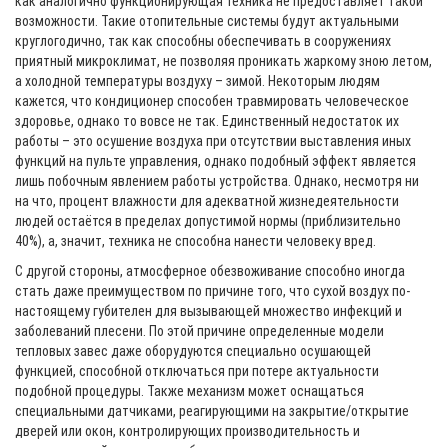
как аналогично функционирующая техника не предоставляет такой
возможности. Такие отопительные системы будут актуальными
круглогодично, так как способны обеспечивать в сооружениях
приятный микроклимат, не позволяя проникать жаркому зною летом,
а холодной температуры воздуху – зимой. Некоторым людям
кажется, что кондиционер способен травмировать человеческое
здоровье, однако то вовсе не так. Единственный недостаток их
работы – это осушение воздуха при отсутствии выставления иных
функций на пульте управления, однако подобный эффект является
лишь побочным явлением работы устройства. Однако, несмотря ни
на что, процент влажности для адекватной жизнедеятельности
людей остаётся в пределах допустимой нормы (приблизительно
40%), а, значит, техника не способна нанести человеку вред.
С другой стороны, атмосферное обезвоживание способно иногда
стать даже преимуществом по причине того, что сухой воздух по-
настоящему губителен для вызывающей множество инфекций и
заболеваний плесени. По этой причине определенные модели
тепловых завес даже оборудуются специально осушающей
функцией, способной отключаться при потере актуальности
подобной процедуры. Также механизм может оснащаться
специальными датчиками, реагирующими на закрытие/открытие
дверей или окон, контролирующих производительность и