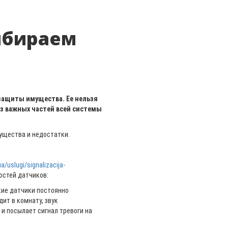
ыбираем
защиты имущества. Ее нельзя
 из важных частей всей системы
ущества и недостатки.
ua/uslugi/signalizacija-
остей датчиков:
кие датчики постоянно
дит в комнату, звук
 и посылает сигнал тревоги на