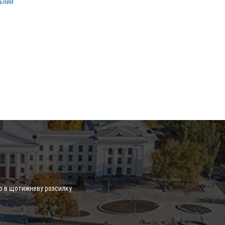
льний
о в щотижневу розсилку.