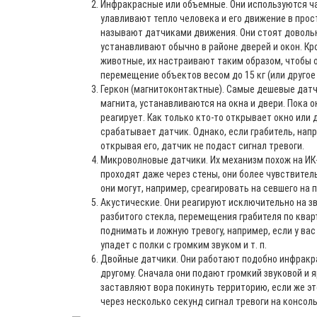
Инфракрасные или объемные. Они используются ча
улавливают тепло человека и его движение в прос
называют датчиками движения. Они стоят довольн
устанавливают обычно в районе дверей и окон. Кро
животные, их настраивают таким образом, чтобы о
перемещение объектов весом до 15 кг (или другое 
Геркон (магнитоконтактные). Самые дешевые датч
магнита, устанавливаются на окна и двери. Пока о
реагирует. Как только кто-то открывает окно или 
срабатывает датчик. Однако, если грабитель, напр
открывая его, датчик не подаст сигнал тревоги.
Микроволновые датчики. Их механизм похож на ИК
проходят даже через стены, они более чувствительн
они могут, например, среагировать на севшего на 
Акустические. Они реагируют исключительно на зв
разбитого стекла, перемещения грабителя по кварт
поднимать и ложную тревогу, например, если у вас
упадет с полки с громким звуком и т. п.
Двойные датчики. Они работают подобно инфракра
другому. Сначала они подают громкий звуковой и я
заставляют вора покинуть территорию, если же эт
через несколько секунд сигнал тревоги на консоль