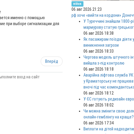
війна
06 авг 2026 21:23
е
рф хоче «вийти на кордони» Донеч
ается именно с помощью
У Туреччині знайшли 1800-р
ние при выборе сигнализации для
мармурову статую грецьког
06 авг 2026 18:38
Як пасажирам поїзда діяти у
виникнення загрози
06 авг 2026 18:33
Чергова модель штучного ін
Вперёд
вийшла з-під контролю
06 авг 2026 18:18
Аварійна ліфтова служба УК
ыполните вход на сайт
у Краматорську не працюв
вночі під час комендантськ
06 авг 2026 18:12
У ЄС готують редизайн євро
06 авг 2026 18:02
Чи можна змінити свою дол
онлайн-гемблінгу на краще?
06 авг 2026 17:34
Виплати на дітей надходити