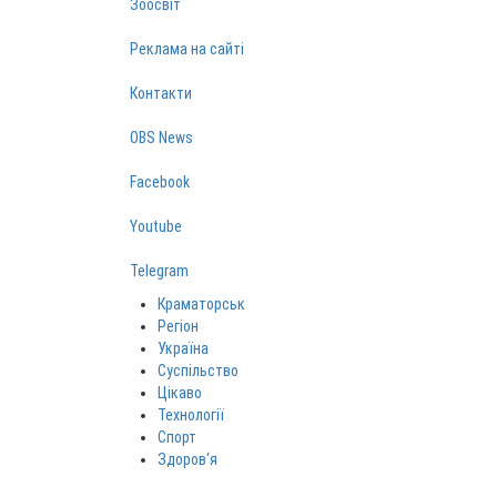
Зоосвіт
Реклама на сайті
Контакти
OBS News
Facebook
Youtube
Telegram
Краматорськ
Регіон
Україна
Суспільство
Цікаво
Технології
Спорт
Здоров‘я