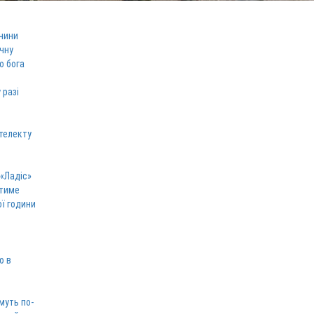
чини
ічну
о бога
 разі
телекту
 «Ладіс»
атиме
ої години
ю в
муть по-