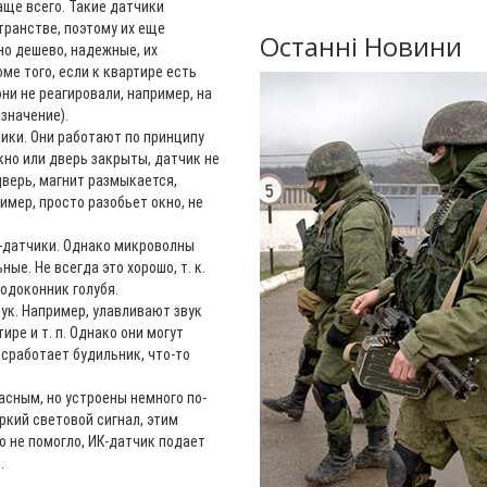
ще всего. Такие датчики
транстве, поэтому их еще
Останні Новини
о дешево, надежные, их
ме того, если к квартире есть
ни не реагировали, например, на
значение).
ики. Они работают по принципу
кно или дверь закрыты, датчик не
дверь, магнит размыкается,
имер, просто разобьет окно, не
-датчики. Однако микроволны
ые. Не всегда это хорошо, т. к.
подоконник голубя.
ук. Например, улавливают звук
ире и т. п. Однако они могут
 сработает будильник, что-то
сным, но устроены немного по-
ркий световой сигнал, этим
о не помогло, ИК-датчик подает
.