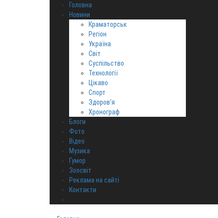
Головна
Новини
Краматорськ
Регіон
Україна
Світ
Суспільство
Технології
Цікаво
Спорт
Здоров‘я
Хронограф
Блоги
Фото
Відео
Музика
Гумор
Зоосвіт
Реклама на сайті
Контакти