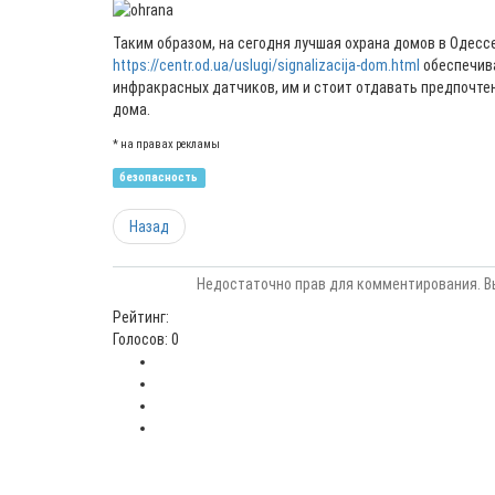
Таким образом, на сегодня лучшая охрана домов в Одесс
https://centr.od.ua/uslugi/signalizacija-dom.html
обеспечив
инфракрасных датчиков, им и стоит отдавать предпочте
дома.
* на правах рекламы
безопасность
Назад
Недостаточно прав для комментирования. В
Рейтинг:
Голосов: 0