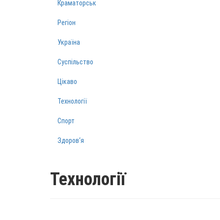
Краматорськ
Регіон
Україна
Суспільство
Цікаво
Технології
Спорт
Здоров‘я
Технології