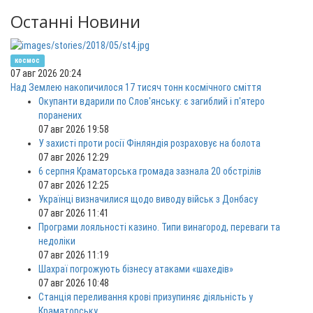
Останні Новини
космос
07 авг 2026 20:24
Над Землею накопичилося 17 тисяч тонн космічного сміття
Окупанти вдарили по Слов'янську: є загиблий і п'ятеро
поранених
07 авг 2026 19:58
У захисті проти росії Фінляндія розраховує на болота
07 авг 2026 12:29
6 серпня Краматорська громада зазнала 20 обстрілів
07 авг 2026 12:25
Українці визначилися щодо виводу військ з Донбасу
07 авг 2026 11:41
Програми лояльності казино. Типи винагород, переваги та
недоліки
07 авг 2026 11:19
Шахраї погрожують бізнесу атаками «шахедів»
07 авг 2026 10:48
Станція переливання крові призупиняє діяльність у
Краматорську