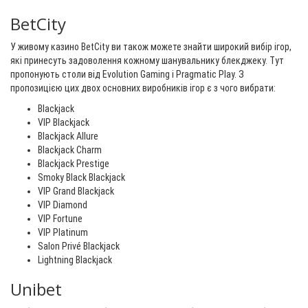
BetCity
У живому казино BetCity ви також можете знайти широкий вибір ігор,
які принесуть задоволення кожному шанувальнику блекджеку. Тут
пропонують столи від Evolution Gaming і Pragmatic Play. З
пропозицією цих двох основних виробників ігор є з чого вибрати:
Blackjack
VIP Blackjack
Blackjack Allure
Blackjack Charm
Blackjack Prestige
Smoky Black Blackjack
VIP Grand Blackjack
VIP Diamond
VIP Fortune
VIP Platinum
Salon Privé Blackjack
Lightning Blackjack
Unibet