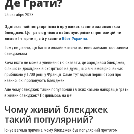
Де Грати?
25 октября 2023
Однією з найпопулярніших ігор у живих казино залишається
блекджек. Ця гра є однією з найпопулярніших пропозицій не
лише в Інтернеті, а й у казино
Вбет Украина
.
Тому не дивно, що багато онлайн-казино активно займаються живим
блекджеком.
Хоча ніхто не може з упевненістю сказати, де зародився блекджек,
більшість дослідників сходяться на думці, що він, ймовірно, виник
приблизно у 1700 році у Франції. Саме тут відомі перші історії про
казино, які пропонують блекджек.
Але чому блекджек такий популярний і в яких казино найкраще грати
в живий блекджек? Подивімось на це!
Чому живий блекджек
такий популярний?
Існує вагома причина, чому блекджек був популярний протягом