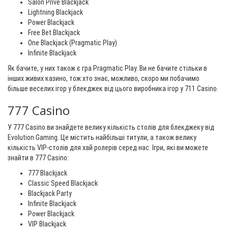
Salon Privé Blackjack
Lightning Blackjack
Power Blackjack
Free Bet Blackjack
One Blackjack (Pragmatic Play)
Infinite Blackjack
Як бачите, у них також є гра Pragmatic Play. Ви не бачите стільки в
інших живих казино, тож хто знає, можливо, скоро ми побачимо
більше веселих ігор у блекджек від цього виробника ігор у 711 Casino.
777 Casino
У 777 Casino ви знайдете велику кількість столів для блекджеку від
Evolution Gaming. Це містить найбільші титули, а також велику
кількість VIP-столів для хай ролерів серед нас. Ігри, які ви можете
знайти в 777 Casino:
777 Blackjack
Classic Speed Blackjack
Blackjack Party
Infinite Blackjack
Power Blackjack
VIP Blackjack