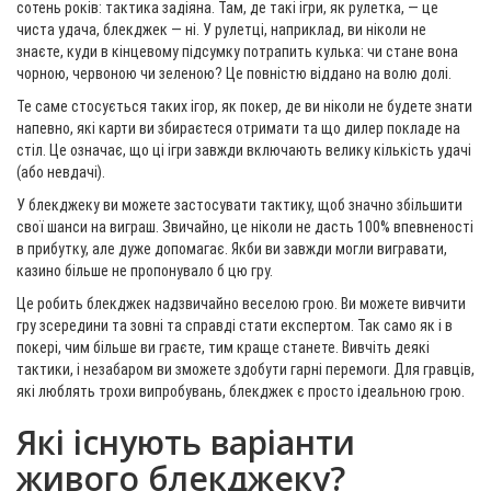
сотень років: тактика задіяна. Там, де такі ігри, як рулетка, — це
чиста удача, блекджек — ні. У рулетці, наприклад, ви ніколи не
знаєте, куди в кінцевому підсумку потрапить кулька: чи стане вона
чорною, червоною чи зеленою? Це повністю віддано на волю долі.
Те саме стосується таких ігор, як покер, де ви ніколи не будете знати
напевно, які карти ви збираєтеся отримати та що дилер покладе на
стіл. Це означає, що ці ігри завжди включають велику кількість удачі
(або невдачі).
У блекджеку ви можете застосувати тактику, щоб значно збільшити
свої шанси на виграш. Звичайно, це ніколи не дасть 100% впевненості
в прибутку, але дуже допомагає. Якби ви завжди могли вигравати,
казино більше не пропонувало б цю гру.
Це робить блекджек надзвичайно веселою грою. Ви можете вивчити
гру зсередини та зовні та справді стати експертом. Так само як і в
покері, чим більше ви граєте, тим краще станете. Вивчіть деякі
тактики, і незабаром ви зможете здобути гарні перемоги. Для гравців,
які люблять трохи випробувань, блекджек є просто ідеальною грою.
Які існують варіанти
живого блекджеку?