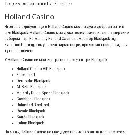
Тож де можна зіграти в Live Blackjack?
Holland Casino
Нікого не здивуєш, що в Holland Casino можна дуже добре зіграти в
Live Blackjack. Holland Casino має дуже велике живе казино з широким
вибором ігор. На жаль, у Holland Casino немає ігор Blackjack від
Evolution Gaming, тому веселі варіанти гри, про які ми щойно згадали,
тут не включені.
У Holland Casino ви можете грати в наступні ігри Blackjack:
Holland Casino VIP Blackjack
Blackjack 1
Deutsche Blackjack
All Bets Blackjack
Majority Rules Speed Blackjack
Cashback Blackjack
Unlimited Blackjack
Royale Blackjack
Soirée Blackjack
Italian Blackjack
На жаль, Holland Casino не має дуже гарних варіантів ігор, але все ж