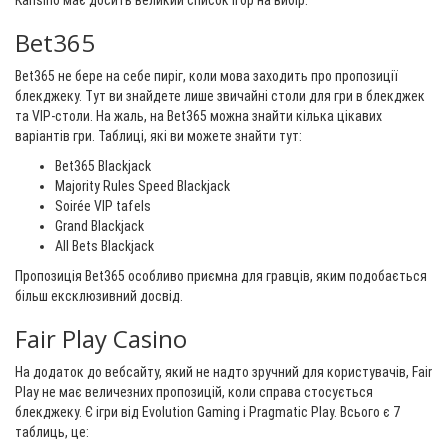
Kansino має досить великий список ігор на вибір.
Bet365
Bet365 не бере на себе пиріг, коли мова заходить про пропозиції
блекджеку. Тут ви знайдете лише звичайні столи для гри в блекджек
та VIP-столи. На жаль, на Bet365 можна знайти кілька цікавих
варіантів гри. Таблиці, які ви можете знайти тут:
Bet365 Blackjack
Majority Rules Speed Blackjack
Soirée VIP tafels
Grand Blackjack
All Bets Blackjack
Пропозиція Bet365 особливо приємна для гравців, яким подобається
більш ексклюзивний досвід.
Fair Play Casino
На додаток до вебсайту, який не надто зручний для користувачів, Fair
Play не має величезних пропозицій, коли справа стосується
блекджеку. Є ігри від Evolution Gaming і Pragmatic Play. Всього є 7
таблиць, це: