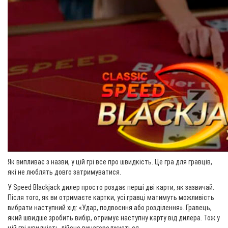
Як випливає з назви, у цій грі все про швидкість. Це гра для гравців,
які не люблять довго затримуватися.
У Speed ​​​​Blackjack дилер просто роздає перші дві карти, як зазвичай.
Після того, як ви отримаєте картки, усі гравці матимуть можливість
вибрати наступний хід: «Удар, подвоєння або розділення». Гравець,
який швидше зробить вибір, отримує наступну карту від дилера. Тож у