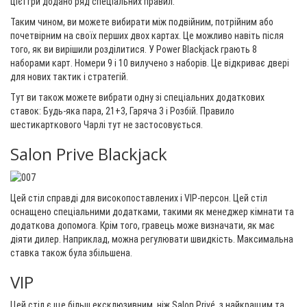
цієї гри додано ряд спеціальних правил.
Таким чином, ви можете вибирати між подвійним, потрійним або
почетвірним на своїх перших двох картах. Це можливо навіть після
того, як ви вирішили розділитися. У Power Blackjack грають 8
наборами карт. Номери 9 і 10 вилучено з наборів. Це відкриває двері
для нових тактик і стратегій.
Тут ви також можете вибрати одну зі спеціальних додаткових
ставок: Будь-яка пара, 21+3, Гаряча 3 і Розбій. Правило
шестикарткового Чарлі тут не застосовується.
Salon Prive Blackjack
Цей стіл справді для високопоставлених і VIP-персон. Цей стіл
оснащено спеціальними додатками, такими як менеджер кімнати та
додаткова допомога. Крім того, гравець може визначати, як має
діяти дилер. Наприклад, можна регулювати швидкість. Максимальна
ставка також була збільшена.
VIP
Цей стіл є ще більш ексклюзивним, ніж Salon Privé, з найкращим та