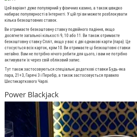
Цей варіант дуже популярний у фізичних казино, а також швидко
набирає популярності в Інтернеті. У цій грі ви можете розблокувати
кілька безкоштовних ставок.
Ви отримаєте безкоштовну ставку подвійного падіння, якщо
досягнете загальної кількості 9, 10 або 11. Ви також отримаєте
безкоштовну ставку Спліт, якщо у вас є дві однакові карти (пара). Це
стосується всіх карток, крім 10. Ви отримаєте ці безкоштовні ставки
негайно. Вам не потрібно нічого робити для цього, і вам не потрібно
активувати їх через свій обліковий запис.
Тут також застосовуються спеціальні додаткові ставки Будь-яка
пара, 21+3, Гарячі 3 і Перебір, а також застосовується правило
Шестикарткового Чарлі.
Power Blackjack