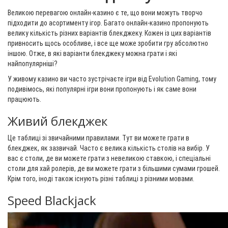
Великою перевагою онлайн-казино є те, що вони можуть творчо
підходити до асортименту ігор. Багато онлайн-казино пропонують
велику кількість різних варіантів блекджеку. Кожен із цих варіантів
привносить щось особливе, і все ще може зробити гру абсолютно
іншою. Отже, в які варіанти блекджеку можна грати і які
найпопулярніші?
У живому казино ви часто зустрічаєте ігри від Evolution Gaming, тому
подивімось, які популярні ігри вони пропонують і як саме вони
працюють.
Живий блекджек
Це таблиці зі звичайними правилами. Тут ви можете грати в
блекджек, як зазвичай. Часто є велика кількість столів на вибір. У
вас є столи, де ви можете грати з невеликою ставкою, і спеціальні
столи для хай ролерів, де ви можете грати з більшими сумами грошей.
Крім того, іноді також існують різні таблиці з різними мовами.
Speed Blackjack