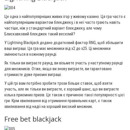
Це одна з найпопулярніших живих ігор у живому казино. Ця гра часто є
найпопулярнішим варіантом блекджеку, і в неї часто грають навіть
частіше, ніж у стандартний варіант блекджеку, але чому
Блискавковий блекджек такий веселий?
У Lightning Blackjack додано додатковий фактор RNG, щоб збільшити
ваші виграші. Ця гра має множники від x2 до x25. Ці множники
змінюються в кожному раунді.
Як тільки ви виграєте раунд, ви візьмете участь у наступному раунді
для множників. Отже, якщо ви знову виграєте, ви гарантовано
отримаєте дуже приємні виграші.
У цій грі вам потрібно зробити трохи більше ставок, щоб взяти
участь, але як тільки ви виграєте, є хороший шанс, що ви виграєте
кілька приємних призів. Це також є причиною такої популярності цієї
гри. Крім хвилювання від отримання правильних карт, є також
хвилювання від надії на хороший високий множник.
Free bet blackjack