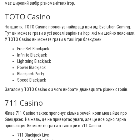
має широкий вибір різноманітних ігор.
TOTO Casino
На щастя, TOTO Casino пропонує найкращі ігри від Evolution Gaming.
Тут ви можете грати в усі веселі варіанти ігор, які ми щойно пояснили.
У TOTO Casino ви можете грати в такі ігри блекджек:
Free Bet Blackjack
Infinite Blackjack
Lightning Blackjack
Power Blackjack
Blackjack Party
Speed Blackjack
Загалом у TOTO Casino є з чого вибрати дванадцять різних столів.
711 Casino
Живе 711 Casino також пропонує кілька речей, коли мова йде про
блекджек. На жаль, це не привертає уваги, але це все одно гарна
пропозиція. Ви можете грати в такі ігри в 711 Casino:
711 Blackjack Live