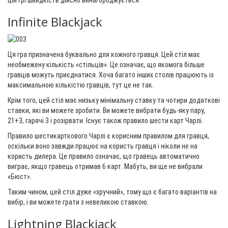
цій грі швидкість дійсно винагороджується.
Infinite Blackjack
Ця гра призначена буквально для кожного гравця. Цей стіл має
необмежену кількість «стільців». Це означає, що якомога більше
гравців можуть приєднатися. Хоча багато інших столів працюють із
максимальною кількістю гравців, тут це не так.
Крім того, цей стіл має низьку мінімальну ставку та чотири додаткові
ставки, які ви можете зробити. Ви можете вибрати будь-яку пару,
21+3, гарячі 3 і розірвати. Існує також правило шести карт Чарлі.
Правило шестикарткового Чарлі є корисним правилом для гравця,
оскільки воно завжди працює на користь гравця і ніколи не на
користь дилера. Це правило означає, що гравець автоматично
виграє, якщо гравець отримав 6 карт. Мабуть, ви ще не вибрали
«Бюст».
Таким чином, цей стіл дуже «зручний», тому що є багато варіантів на
вибір, і ви можете грати з невеликою ставкою.
Lightning Blackjack