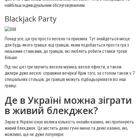
найбільш індивідуальним обслуговуванням.
Blackjack Party
Понад усе, ця гра просто весела та приємна. Тут знайдеться місце
для будь-якого гравця: від гравців, яким подобається проста гра з
низькими ставками, до гравців, які люблять робити ставки трохи
більше.
Під час цієї гри звучить весела музика, веселі ефекти, а також
дилери дуже веселі: справжня вечірка! Крім того, за столом також є 7
спеціальних стільців, де гравців можуть підбадьорювати всі інші
гравці.
Де в Україні можна зіграти
в живий блекджек?
Зараз в Україні існує велика кількість онлайн-казино, які пропонують
живий блекджек. Це містить деякі гучні імена та деякі казино, які,
можливо, ще не дуже популярні.