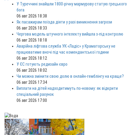
У Туреччині знайшли 1800-річну мармурову статую грецького
бога
06 авг 2026 18:38
Як пасажирам поїзда діяти у разі виникнення загрози
06 авг 2026 18:33
Чергова модель штучного інтелекту вийшла з-під контролю
06 авг 2026 18:18
Аварійна ліфтова служба УК «Ладіс» у Краматорську не
працюватиме вночі під час комендантської години
06 авг 2026 18:12
У ЄС готують редизайн євро
06 авг 2026 18:02
Чи можна змінити свою долю в онлайн-гемблінгу на краще?
06 авг 2026 17:34
Виплати на дітей надходитимуть по-новому: як відкрити
спеціальний рахунок
06 авг 2026 17:00