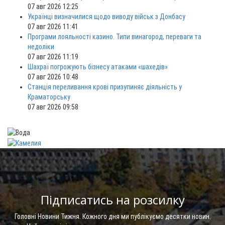
07 авг 2026 12:25
Українці визначилися щодо виводу військ з Донбасу
07 авг 2026 11:41
Програми лояльності казино. Типи винагород, переваги та
недоліки
07 авг 2026 11:19
Шахраї погрожують бізнесу атаками «шахедів»
07 авг 2026 10:48
Станція переливання крові призупиняє діяльність у
Краматорську
07 авг 2026 09:58
Підписатись на розсилку
Головні Новини Тижня. Кожного дня ми публікуємо десятки новин.