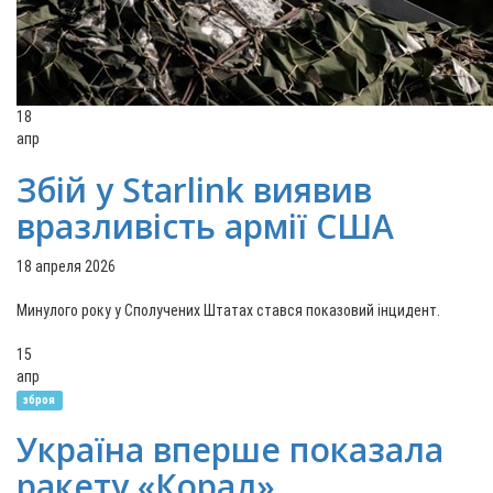
18
апр
Збій у Starlink виявив
вразливість армії США
18 апреля 2026
Минулого року у Сполучених Штатах стався показовий інцидент.
15
апр
зброя
Україна вперше показала
ракету «Корал»