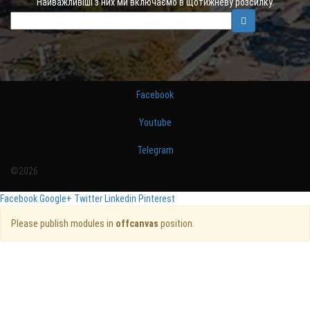
Найважливіші з них ми включаємо в щотижневу розсилку.
Facebook
Youtube
Telegram
©2026
Facebook
Google+
Twitter
Linkedin
Pinterest
Please publish modules in
offcanvas
position.