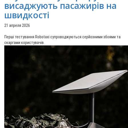
висаджують пасажирів на
швидкості
21 апреля 2026
Перші тестування Robotaxi супроводжуються серйозними збоями та
скаргами користувачів.