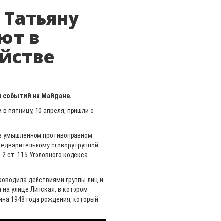
 Татьяну
ют в
йстве
я событий на Майдане.
в пятницу, 10 апреля, пришли с
 в умышленном противоправном
редварительному сговору группой
. 2 ст. 115 Уголовного кодекса
уководила действиями группы лиц и
 на улице Липская, в котором
ина 1948 года рождения, который