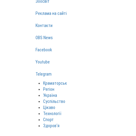
Зоосвіт
Реклама на сайті
Контакти
OBS News
Facebook
Youtube
Telegram
Краматорськ
Регіон
Україна
Суспільство
Цікаво
Технології
Спорт
Здоров‘я