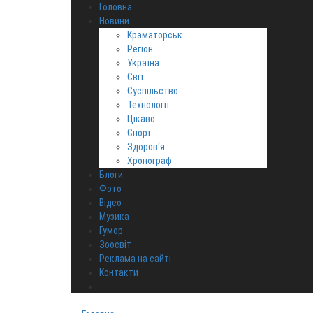
Головна
Новини
Краматорськ
Регіон
Україна
Світ
Суспільство
Технології
Цікаво
Спорт
Здоров‘я
Хронограф
Блоги
Фото
Відео
Музика
Гумор
Зоосвіт
Реклама на сайті
Контакти