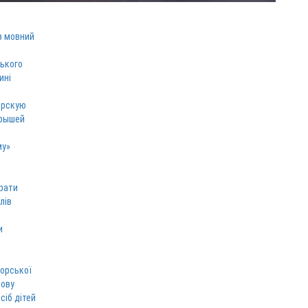
в мовний
ського
ині
ерскую
грышей
му»
рати
лів
и
торської
кову
сіб дітей