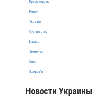
Краматорськ
Регіон
Україна
Суспільство
Цікаво
Технології
Спорт
Здоров‘я
Новости Украины