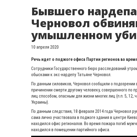
Бывшего нардепа
Черновол обвиня
умышленном уби
10 апреля 2020
Речь идет о поджоге офиса Партии регионов во врем
Сотрудники Государственного бюро расследований утром 
обысками к экс-нардепу Татьяне Черновол.
По данным силовиков, Черновол сообщили о подозрении
причинении смерти другому человеку, совершенного по п
лиц способом, опасным для жизни многих лиц (п.п. 5, 12, ч
Украины).
По данным следствия, 18 февраля 2014 года Черновол р
сама лично участвовала в поджоге здания в центре Киева
находился офис регионалов. Во время пожара погиб мужч
находился в помещении партийного офиса.