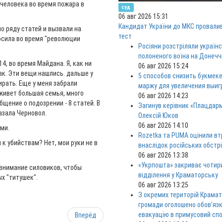
 человека во время пожара в
суд
06 авг 2026 15:31
Кандидат України до МКС провали
по ряду статей и вызвали на
тест
носила во время "революции
Росіяни розстріляли україн
полоненого воїна на Донечч
4, во время Майдана. Я, как ни
06 авг 2026 15:24
зак. Эти вещи нашлись. дальше у
5 способов снизить букмек
ирать. Еще у меня забрали
маржу для увеличения выи
ь живет большая семья, много
06 авг 2026 14:23
бщение о подозрении - 8 статей. В
Загинув керівник «Плацдар
казала Черновол.
Олексій Юков
06 авг 2026 14:10
ми.
Rozetka та PUMA оцінили вт
 к убийствам? Нет, мои руки не в
внаслідок російських обстрі
06 авг 2026 13:38
«Укрпошта» закриває чотир
 внимание силовиков, чтобы
відділення у Краматорську
х "титушек".
06 авг 2026 13:25
З окремих територій Крама
громади оголошено обов’яз
евакуацію в примусовий спо
Вперёд