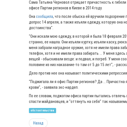
Сама Татьяна Черновол отрицает причастность к гибели
офисе Партии регионов в Киеве в 2014 году.
Она
сообщила
, что после обыска ей вручили подозрение 
допрос 14 апреля, а также изъяли одежду, которую она 
достоинства".
"Они искали мою одежду, в которой я была 18 февраля 201
странно, ее нашла. Они изъяли куртку, изъяли каску, рюк
меня забрали наградное оружие, хотя не имели права заб
телефон, хотя и не имели права забирать ... У меня здес
вещей - обыскивали везде: и подвал, и погреб. У меня соо
половине из них наказание-то там от 5 до 15 лет", - расс
Дело против нее она называет политическими репрессия
"Поджигала ли я офис Партии регионов? Да ... Причастна я
крови", - заявила экс-нардеп.
По ее словам, поджогом офиса партии пытались отвлечь
спасти майдановцев, и "оттянуть на себя" так называемы
обстоятельства
Назад