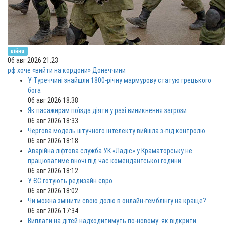
війна
06 авг 2026 21:23
рф хоче «вийти на кордони» Донеччини
У Туреччині знайшли 1800-річну мармурову статую грецького
бога
06 авг 2026 18:38
Як пасажирам поїзда діяти у разі виникнення загрози
06 авг 2026 18:33
Чергова модель штучного інтелекту вийшла з-під контролю
06 авг 2026 18:18
Аварійна ліфтова служба УК «Ладіс» у Краматорську не
працюватиме вночі під час комендантської години
06 авг 2026 18:12
У ЄС готують редизайн євро
06 авг 2026 18:02
Чи можна змінити свою долю в онлайн-гемблінгу на краще?
06 авг 2026 17:34
Виплати на дітей надходитимуть по-новому: як відкрити