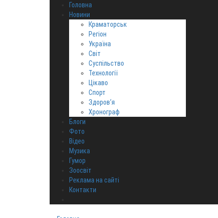
Головна
Новини
Краматорськ
Регіон
Україна
Світ
Суспільство
Технології
Цікаво
Спорт
Здоров‘я
Хронограф
Блоги
Фото
Відео
Музика
Гумор
Зоосвіт
Реклама на сайті
Контакти