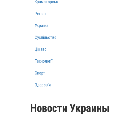
Краматорськ
Регіон
Україна
Суспільство
Цікаво
Технології
Спорт
Здоров‘я
Новости Украины