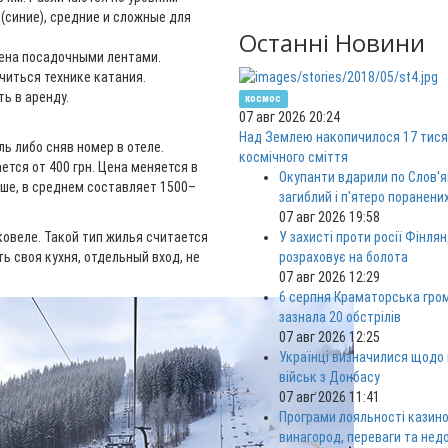
(синие), средние и сложные для
Останні Новини
щена посадочными лентами.
читься технике катания.
ть в аренду.
космос
07 авг 2026 20:24
Над Землею накопичилося 17 тися
ь либо сняв номер в отеле.
космічного сміття
тся от 400 грн. Цена меняется в
Окупанти вдарили по Слов'я
ыше, в среднем составляет 1500–
загиблий і п'ятеро поранени
07 авг 2026 19:58
овеле. Такой тип жилья считается
У захисті проти росії Фінлян
ь своя кухня, отдельный вход, не
розраховує на болота
07 авг 2026 12:29
6 серпня Краматорська гро
зазнала 20 обстрілів
07 авг 2026 12:25
Українці визначилися щодо
військ з Донбасу
07 авг 2026 11:41
Програми лояльності казино
винагород, переваги та нед