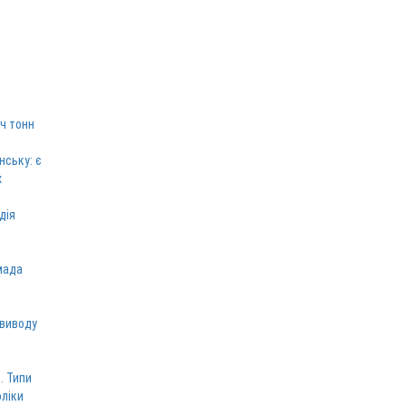
ч тонн
нську: є
х
дія
мада
 виводу
. Типи
оліки