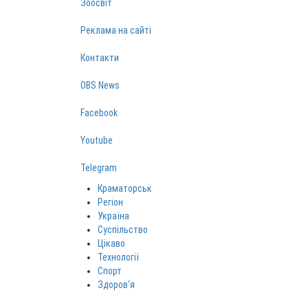
Зоосвіт
Реклама на сайті
Контакти
OBS News
Facebook
Youtube
Telegram
Краматорськ
Регіон
Україна
Суспільство
Цікаво
Технології
Спорт
Здоров‘я