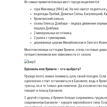
Из самых примечательных мест города выделяются:
гора Маковица (984,5 м). На неё смогут поднятьс
водопады Пробий, Девичьи Слёзы, Багровецкий, К
Яремчанский каньон;
скалы Олексы Довбуша – лидера движения опришк
пещера Довбуша;
2 минеральных источника;
2 рынка с сувенирами;
деревянные церкви Михайловская и Святого Иоан
Многочисленные коттеджи Яремче, отели, гостевые дома
путешественников вне зависимости от сезона.
Буковель или Яремче – что выбрать?
Прежде всего, важно понимать цель своей поездки. Если 
однозначно стоит остановиться в Буковеле, ведь в Ярем
трассы, но и те только для новичков. Да и количество п
говорит в пользу Буковеля.
С другой стороны, в Яремче больше сохранились гуцульск
современном Буковеле – курорте европейского типа. Есл