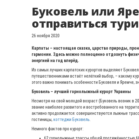
Буковель или Яре
отправиться тури
26 ноября 2020
Карпаты – настоящая сказка, царство природы, про
гармонии. Здесь можно полноценно отдохнуть физич
энергией на год вперёд.
Из самых лучших карпатских курортов выделяют Буковел
путешественниками встаёт нелёгкий выбор, – какому ку
этого важно понимать особенности Буковеля и Яремче, з
Буковель – лучший горнолыжный курорт Украины
Несмотря на свой молодой возраст (Буковель возник в 20
звание наиболее развитого и востребованного на террит
активно продолжается: совершенствуются лыжные трасс
гостиницы,
коттеджи Буковель
.
Немного фактов про курорт:
62 горнолыжные трассы общей протяжённостью 68