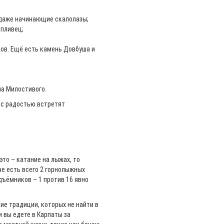
я даже начинающие скалолазы;
апливец;
ов. Ещё есть камень Довбуша и
на Милостивого.
 с радостью встретят
это – катание на лыжах, то
че есть всего 2 горнолыжных
одъёмников – 1 против 16 явно
ие традиции, которых не найти в
и вы едете в Карпаты за