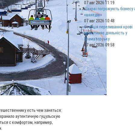
07 авг 2026 11:19
Шахраї погрожують бізнесу
«шахедів»
07 авг 2026 10:48
Станція переливання крові
призупиняє діяльність у
Краматорську
07 авг 2026 09:58
тешественнику есть чем заняться:
хранило аутентичную гуцульскую
ться с комфортом, например,
и.