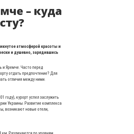
мче – куда
сту?
никнутое атмосферой красоты и
ески и душевно, зарядившись
ь и Яремче. Часто перед
рорту отдать предпочтение? Для
нать отличия между ними.
01 году), курорт успел заслужить
ории Украины. Развитие комплекса
ы, возникают новые отели,
 км. Различаются по уровням