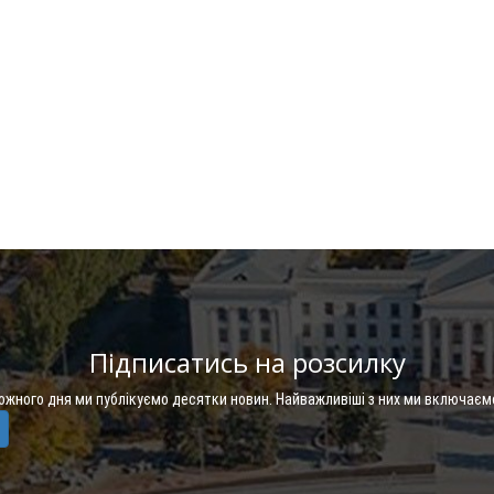
Підписатись на розсилку
Кожного дня ми публікуємо десятки новин. Найважливіші з них ми включаєм