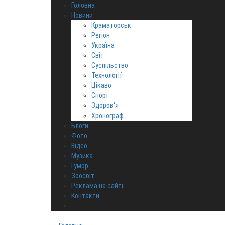
Головна
Новини
Краматорськ
Регіон
Україна
Світ
Суспільство
Технології
Цікаво
Спорт
Здоров‘я
Хронограф
Блоги
Фото
Відео
Музика
Гумор
Зоосвіт
Реклама на сайті
Контакти