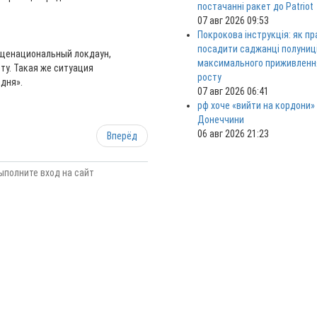
постачанні ракет до Patriot
07 авг 2026 09:53
Покрокова інструкція: як п
посадити саджанці полуниц
общенациональный локдаун,
максимального приживленн
ту. Такая же ситуация
росту
дня».
07 авг 2026 06:41
рф хоче «вийти на кордони»
Донеччини
06 авг 2026 21:23
Вперёд
ыполните вход на сайт