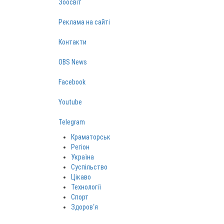
Зоосвіт
Реклама на сайті
Контакти
OBS News
Facebook
Youtube
Telegram
Краматорськ
Регіон
Україна
Суспільство
Цікаво
Технології
Спорт
Здоров‘я