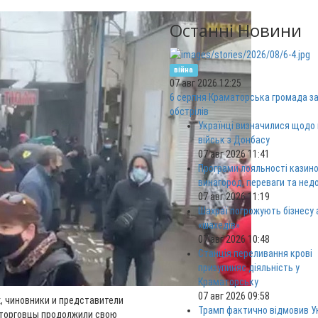
Останні Новини
війна
07 авг 2026 12:25
6 серпня Краматорська громада за
обстрілів
Українці визначилися щодо
військ з Донбасу
07 авг 2026 11:41
Програми лояльності казино
винагород, переваги та нед
07 авг 2026 11:19
Шахраї погрожують бізнесу
«шахедів»
07 авг 2026 10:48
Станція переливання крові
призупиняє діяльність у
Краматорську
07 авг 2026 09:58
х, чиновники и представители
Трамп фактично відмовив Ук
 торговцы продолжили свою