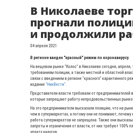
В Николаеве тор
прогнали полици
и продолжили ра
04 апреля 2021
В регионе введен "красный" режим по коронавирусу.
На вещевом рынке "Колос" в Николаеве сегодня, апреля,
требованиям полиции, а также местной и областной вла
связи с введением в регионе "красного" карантинного р
издание
"НикВести"
.
Представители власти требовали от предпринимателей в
которые запрещают работу непродовольственных рынко
На это предприниматели высказали позицию, что на рын
чем в супермаркетах, а потому они не понимают, почему н
работа супермаркетов не запрещена. Также они высказыв
запреты и ограничения от власти, от них требуют 100% п
уплату налогов.