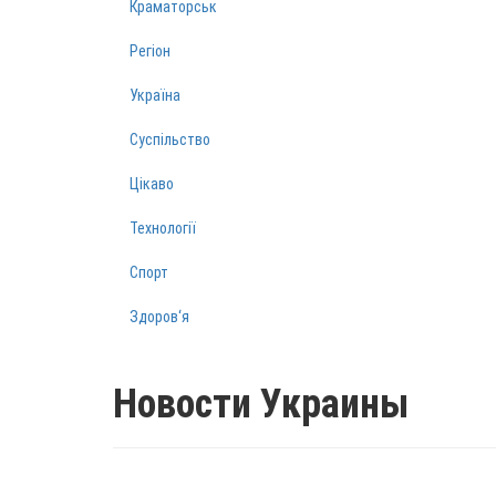
Краматорськ
Регіон
Україна
Суспільство
Цікаво
Технології
Спорт
Здоров‘я
Новости Украины