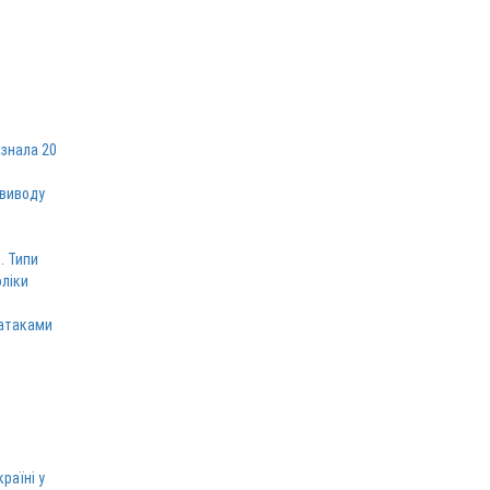
знала 20
 виводу
. Типи
оліки
 атаками
раїні у