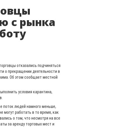
говцы
ю с рынка
боту
 торговцы отказались подчиняться
сти о прекращении деятельности в
ежима. Об этом сообщает местной
ыполнить условия карантина,
в.
ке поток людей намного меньше,
е могут работать в то время, как
ались о том, что несмотря на все
латы за аренду торговых мест и