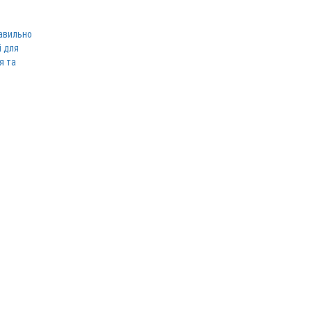
равильно
і для
я та