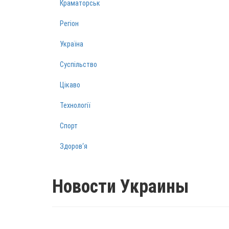
Краматорськ
Регіон
Україна
Суспільство
Цікаво
Технології
Спорт
Здоров‘я
Новости Украины