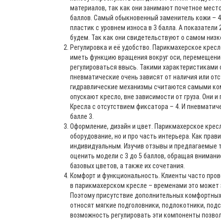
материалов, так как они занимают почетное место
баллов. Самый обыкновенный заменитель кожи – 
пластик с уровнем износа в 3 балла. А показатели 
будем. Так как они свидетельствуют о самом низк
Регулировка и её удобство. Парикмахерское кресл
иметь функцию вращения вокруг оси, перемещение 
регулироваться ввысь. Такими характеристиками 
пневматические очень зависят от наличия или отс
гидравлические механизмы считаются самыми ко
опускают кресло, вне зависимости от груза. Они и
Кресла с отсутствием фиксатора – 4. И пневмати
балле 3.
Оформление, дизайн и цвет. Парикмахерское кресл
оборудование, но и про часть интерьера. Как прав
индивидуальным. Изучив отзывы и предлагаемые 
оценить модели с 3 до 5 баллов, обращая внимани
базовых цветов, а также их сочетания.
Комфорт и функциональность. Клиенты часто про
в парикмахерском кресле – временами это может 
Поэтому присутствие дополнительных комфортных
относят мягкие подголовники, подлокотники, подст
возможность регулировать эти компоненты позво