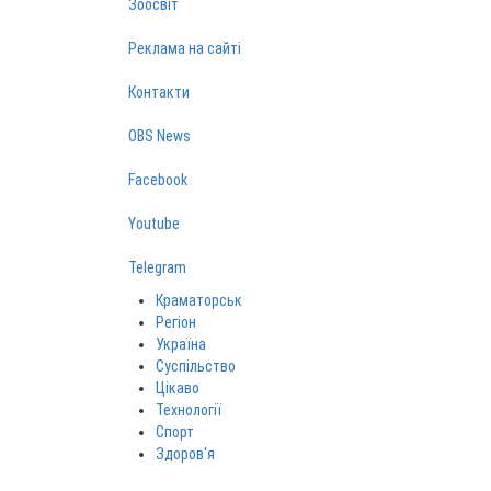
Зоосвіт
Реклама на сайті
Контакти
OBS News
Facebook
Youtube
Telegram
Краматорськ
Регіон
Україна
Суспільство
Цікаво
Технології
Спорт
Здоров‘я