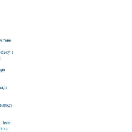
ч тонн
нську: є
х
дія
мада
 виводу
. Типи
оліки