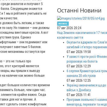
 среди аналогов и получают 5
Останні Новини
4 балла. Следующим окажется
2 и 1 мы в рейтинге учитывать не
ом качестве.
о должно быть легким, а также
космос
по залу. Но главное – они должны
07 авг 2026 20:24
оснащены винтовые кресла. А вот
Над Землею накопичилося 17 тися
утствия груза. Однако
космічного сміття
мфортными – они поднимают или
Окупанти вдарили по Слов'я
 получают заветные 5 баллов.
загиблий і п'ятеро поранени
ческие механизмы останутся при
07 авг 2026 19:58
У захисті проти росії Фінлян
о – это не только про
розраховує на болота
ило, этот критерий является
07 авг 2026 12:29
товары, мы пришли к выводу
6 серпня Краматорська гро
е на наличие как можно больше
зазнала 20 обстрілів
07 авг 2026 12:25
водят большое количество времени
Українці визначилися щодо
занимать больше, чем один час.
військ з Донбасу
 элементов крайне важно. Сюда
07 авг 2026 11:41
авки для ног и прочие. А
Програми лояльності казино
ляет сделать сеанс комфортным
винагород, переваги та нед