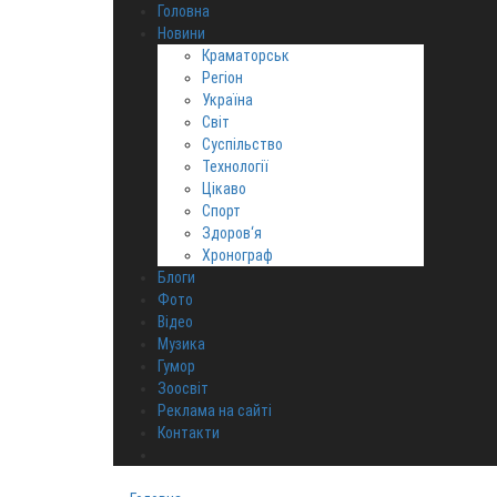
Головна
Новини
Краматорськ
Регіон
Україна
Світ
Суспільство
Технології
Цікаво
Спорт
Здоров‘я
Хронограф
Блоги
Фото
Відео
Музика
Гумор
Зоосвіт
Реклама на сайті
Контакти