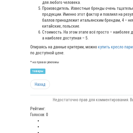
для любого человека.
Производитель. Известные бренды очень тщательн
продукции. Именно этот фактор и повлиял на резул
баллов принадлежит итальянским брендам, 4 – нем
китайские, польские.
Стоимость. На этом этапе всё просто – наиболее д
а наиболее доступная – 5.
Опираясь на данные критерии, можно
купить кресло пар
по доступной цене.
* на правах рекламы
товары
Назад
Недостаточно прав для комментирования. В
Рейтинг:
Голосов: 0