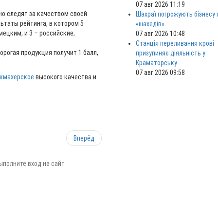
07 авг 2026 11:19
о следят за качеством своей
Шахраї погрожують бізнесу
ьтаты рейтинга, в котором 5
«шахедів»
ецким, и 3 – российские,
07 авг 2026 10:48
Станція переливання крові
орогая продукция получит 1 балл,
призупиняє діяльність у
Краматорську
07 авг 2026 09:58
икмахерское
высокого качества и
Вперёд
ыполните вход на сайт