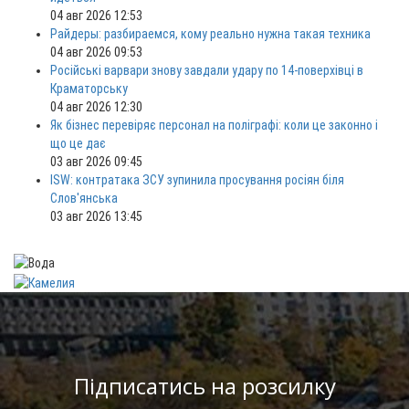
04 авг 2026 12:53
Райдеры: разбираемся, кому реально нужна такая техника
04 авг 2026 09:53
Російські варвари знову завдали удару по 14-поверхівці в
Краматорську
04 авг 2026 12:30
Як бізнес перевіряє персонал на поліграфі: коли це законно і
що це дає
03 авг 2026 09:45
ISW: контратака ЗСУ зупинила просування росіян біля
Слов'янська
03 авг 2026 13:45
Підписатись на розсилку