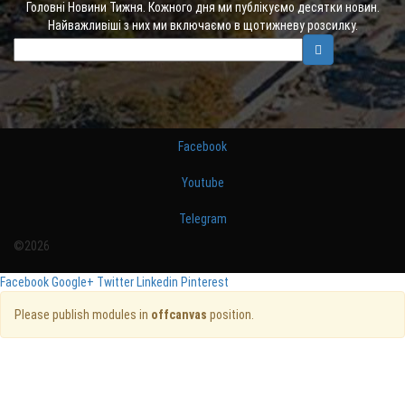
Головні Новини Тижня. Кожного дня ми публікуємо десятки новин.
Найважливіші з них ми включаємо в щотижневу розсилку.
Facebook
Youtube
Telegram
©2026
Facebook
Google+
Twitter
Linkedin
Pinterest
Please publish modules in
offcanvas
position.