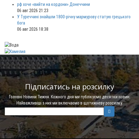
рф хоче «вийти на кордони» Донеччини
06 авг 2026 21:23
У Туреччині знайшли 1800-річну мармурову статую грецького
бога
06 авг 2026 18:38
Підписатись на розсилку
Головні Новини Тижня. Кожного дня ми публікуємо десятки новин.
Найважливіші з них ми включаємо в щотижневу розсилку.