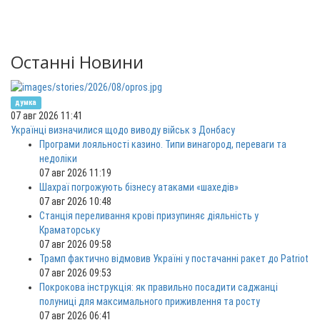
Останні Новини
думка
07 авг 2026 11:41
Українці визначилися щодо виводу військ з Донбасу
Програми лояльності казино. Типи винагород, переваги та
недоліки
07 авг 2026 11:19
Шахраї погрожують бізнесу атаками «шахедів»
07 авг 2026 10:48
Станція переливання крові призупиняє діяльність у
Краматорську
07 авг 2026 09:58
Трамп фактично відмовив Україні у постачанні ракет до Patriot
07 авг 2026 09:53
Покрокова інструкція: як правильно посадити саджанці
полуниці для максимального приживлення та росту
07 авг 2026 06:41