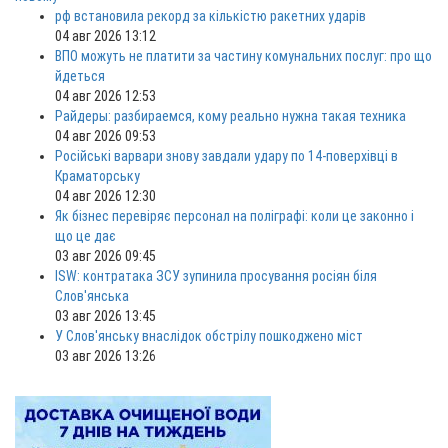
рф встановила рекорд за кількістю ракетних ударів
04 авг 2026 13:12
ВПО можуть не платити за частину комунальних послуг: про що
йдеться
04 авг 2026 12:53
Райдеры: разбираемся, кому реально нужна такая техника
04 авг 2026 09:53
Російські варвари знову завдали удару по 14-поверхівці в
Краматорську
04 авг 2026 12:30
Як бізнес перевіряє персонал на поліграфі: коли це законно і
що це дає
03 авг 2026 09:45
ISW: контратака ЗСУ зупинила просування росіян біля
Слов'янська
03 авг 2026 13:45
У Слов'янську внаслідок обстрілу пошкоджено міст
03 авг 2026 13:26