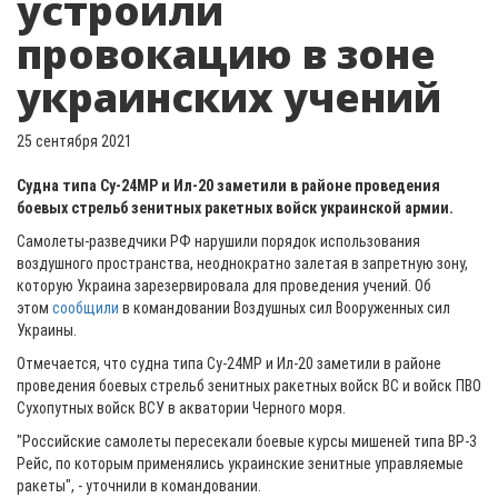
устроили
провокацию в зоне
украинских учений
25 сентября 2021
Судна типа Су-24МР и Ил-20 заметили в районе проведения
боевых стрельб зенитных ракетных войск украинской армии.
Самолеты-разведчики РФ нарушили порядок использования
воздушного пространства, неоднократно залетая в запретную зону,
которую Украина зарезервировала для проведения учений. Об
этом
сообщили
в командовании Воздушных сил Вооруженных сил
Украины.
Отмечается, что судна типа Су-24МР и Ил-20 заметили в районе
проведения боевых стрельб зенитных ракетных войск ВС и войск ПВО
Сухопутных войск ВСУ в акватории Черного моря.
"Российские самолеты пересекали боевые курсы мишеней типа ВР-3
Рейс, по которым применялись украинские зенитные управляемые
ракеты", - уточнили в командовании.