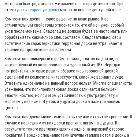
материал быстро, а значит – и заменять его придется скоро. При
этом
купить террасную доску
можно по вполне доступной цене.
Композитная доска – новое решение на наше рынке. К ее
отличительным свойствам относится то, что ей не нужен особый
уход после монтажа. Владелец не должен будет ее часто мыть или
обрабатывать каким-либо спецсоставом. Следовательно, свои
эстетические характеристики террасная доска не утрачивает в
течение продолжительного времени.
Композитно-полимерный стройматериал делится на два вида:
изготовленный из полипропилена и сделанный из ПВХ. Нередко
потребители, которые решили обзавестись террасной доской,
сделанной из композита, интересуются, какой же вариант лучше.
Ответить однозначно на данный вопрос нельзя. Многие специалисты
убеждены, что полипропиленовая доска отличается большей
эластичностью, но при этом устойчивость к ультрафиолету и
морозам у нее ниже. И у той, и у другой доски в палитре восемь
цветов.
Композитная доска может иметь скрытое или открытое крепление. В
случае с последним из них доски крепят к лагам на шурупы. В
результате такого крепления шляпки видно на наружной стороне
покрытия. Нередко специалистами шурупы утапливаются в доску, а