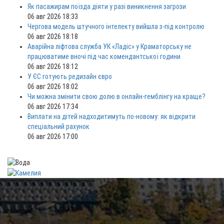
Як пасажирам поїзда діяти у разі виникнення загрози
06 авг 2026 18:33
Чергова модель штучного інтелекту вийшла з-під контролю
06 авг 2026 18:18
Аварійна ліфтова служба УК «Ладіс» у Краматорську не
працюватиме вночі під час комендантської години
06 авг 2026 18:12
У ЄС готують редизайн євро
06 авг 2026 18:02
Чи можна змінити свою долю в онлайн-гемблінгу на краще?
06 авг 2026 17:34
Виплати на дітей надходитимуть по-новому: як відкрити
спеціальний рахунок
06 авг 2026 17:00