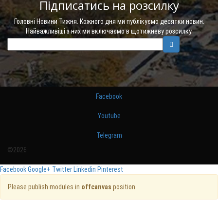
Підписатись на розсилку
Головні Новини Тижня. Кожного дня ми публікуємо десятки новин.
Найважливіші з них ми включаємо в щотижневу розсилку.
Facebook
Youtube
Telegram
©2026
Facebook
Google+
Twitter
Linkedin
Pinterest
Please publish modules in
offcanvas
position.