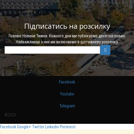
Підписатись на розсилку
Головні Новини Тижня. Кожного дня ми публікуємо десятки новин.
Найважливіші з них ми включаємо в щотижневу розсилку.
Facebook
Youtube
Telegram
©2026
Facebook
Google+
Twitter
Linkedin
Pinterest