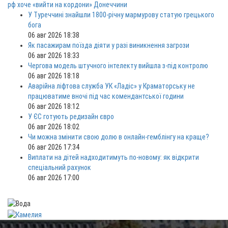
рф хоче «вийти на кордони» Донеччини
У Туреччині знайшли 1800-річну мармурову статую грецького
бога
06 авг 2026 18:38
Як пасажирам поїзда діяти у разі виникнення загрози
06 авг 2026 18:33
Чергова модель штучного інтелекту вийшла з-під контролю
06 авг 2026 18:18
Аварійна ліфтова служба УК «Ладіс» у Краматорську не
працюватиме вночі під час комендантської години
06 авг 2026 18:12
У ЄС готують редизайн євро
06 авг 2026 18:02
Чи можна змінити свою долю в онлайн-гемблінгу на краще?
06 авг 2026 17:34
Виплати на дітей надходитимуть по-новому: як відкрити
спеціальний рахунок
06 авг 2026 17:00