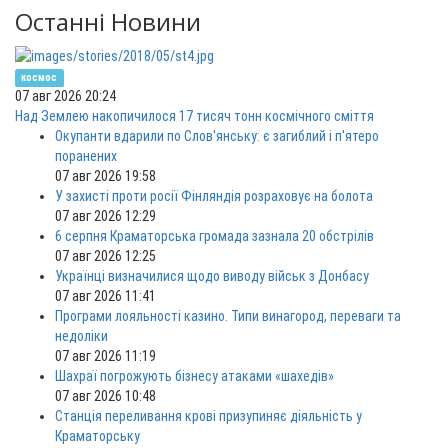
Останні Новини
космос
07 авг 2026 20:24
Над Землею накопичилося 17 тисяч тонн космічного сміття
Окупанти вдарили по Слов'янську: є загиблий і п'ятеро
поранених
07 авг 2026 19:58
У захисті проти росії Фінляндія розраховує на болота
07 авг 2026 12:29
6 серпня Краматорська громада зазнала 20 обстрілів
07 авг 2026 12:25
Українці визначилися щодо виводу військ з Донбасу
07 авг 2026 11:41
Програми лояльності казино. Типи винагород, переваги та
недоліки
07 авг 2026 11:19
Шахраї погрожують бізнесу атаками «шахедів»
07 авг 2026 10:48
Станція переливання крові призупиняє діяльність у
Краматорську