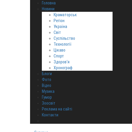
Головна
Новини
Краматорськ
Регіон
Україна
Світ
Суспільство
Технології
Цікаво
Спорт
Здоров‘я
Хронограф
Блоги
Фото
Відео
Музика
Гумор
Зоосвіт
Реклама на сайті
Контакти