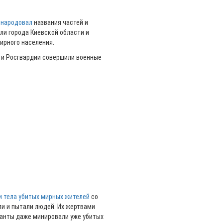
бнародовал
названия частей и
ли города Киевской области и
ирного населения.
Ф и Росгвардии совершили военные
 тела убитых мирных жителей
со
ли и пытали людей. Их жертвами
панты даже минировали уже убитых