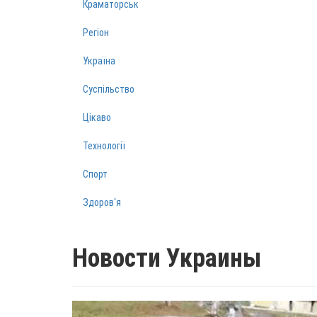
Краматорськ
Регіон
Україна
Суспільство
Цікаво
Технології
Спорт
Здоров‘я
Новости Украины