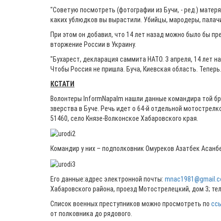
"Советую посмотреть (фотографии из Бучи, - ред.) матер
каких ублюдков вы вырастили. Убийцы, мародеры, палачи"
При этом он добавил, что 14 лет назад можно было бы 
вторжение России в Украину.
"Бухарест, декларация саммита НАТО. 3 апреля, 14 лет н
Чтобы Россия не пришла. Буча, Киевская область. Теперь.
КСТАТИ
Волонтеры InformNapalm нашли данные командира той бр
зверства в Буче. Речь идет о 64-й отдельной мотострелк
51460, село Князе-Волконское Хабаровского края.
Командир у них – подполковник Омуреков Азатбек Асанб
Его данные:адрес электронной почты:
mnac1981@gmail.
Хабаровского района, проезд Мотострелецкий, дом 3; тел
Список военных преступников можно просмотреть по
сс
от полковника до рядового.