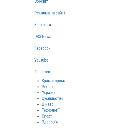
Зоосвіт
Реклама на сайті
Контакти
OBS News
Facebook
Youtube
Telegram
Краматорськ
Регіон
Україна
Суспільство
Цікаво
Технології
Спорт
Здоров‘я