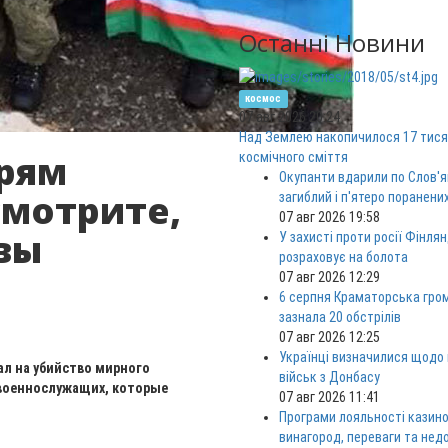
Останні Новини
космос
07 авг 2026 20:24
Над Землею накопичилося 17 тися
ерям
космічного сміття
Окупанти вдарили по Слов'я
смотрите,
загиблий і п'ятеро поранени
07 авг 2026 19:58
вы
У захисті проти росії Фінлян
розраховує на болота
07 авг 2026 12:29
6 серпня Краматорська гро
зазнала 20 обстрілів
07 авг 2026 12:25
Українці визначилися щодо
л на убийство мирного
військ з Донбасу
 военнослужащих, которые
07 авг 2026 11:41
Програми лояльності казино
винагород, переваги та нед