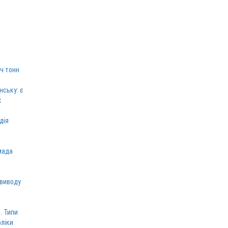
ч тонн
нську: є
х
дія
мада
 виводу
. Типи
оліки