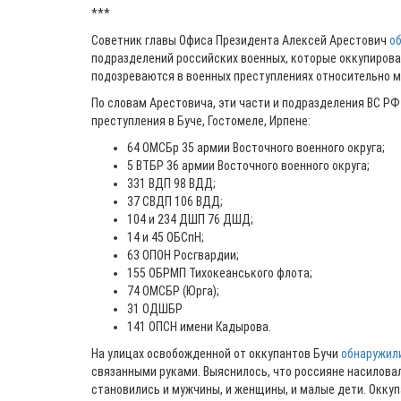
***
Советник главы Офиса Президента Алексей Арестович
о
подразделений российских военных, которые оккупирова
подозреваются в военных преступлениях относительно м
По словам Арестовича, эти части и подразделения ВС Р
преступления в Буче, Гостомеле, Ирпене:
64 ОМСБр 35 армии Восточного военного округа;
5 ВТБР 36 армии Восточного военного округа;
331 ВДП 98 ВДД;
37 СВДП 106 ВДД;
104 и 234 ДШП 76 ДШД;
14 и 45 ОБСпН;
63 ОПОН Росгвардии;
155 ОБРМП Тихокеанського флота;
74 ОМСБР (Юрга);
31 ОДШБР
141 ОПСН имени Кадырова.
На улицах освобожденной от оккупантов Бучи
обнаружили
связанными руками. Выяснилось, что россияне насилова
становились и мужчины, и женщины, и малые дети. Окку