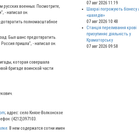
07 авг 2026 11:19
ям русских военных. Посмотрите,
Шахраї погрожують бізнесу
, - написал он.
«шахедів»
07 авг 2026 10:48
предотвратить полномасштабное
Станція переливання крові
призупиняє діяльність у
азад. Был шанс предотвратить.
Краматорську
 Россия пришла", - написал он.
07 авг 2026 09:58
игады, которая совершала
овой бригаде воинской части
екович.
com
; адрес: село Князе-Волконское
ефон: (4212)397103.
ылке
. В нем содержатся сотни имен