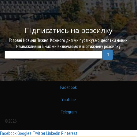
Підписатись на розсилку
Головні Новини Тижня. Кожного дня ми публікуємо десятки новин.
Найважливіші з них ми включаємо в щотижневу розсилку.
Facebook
Youtube
Telegram
©2026
Facebook
Google+
Twitter
Linkedin
Pinterest