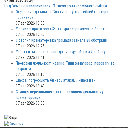
07 авг 2026 20:24
Над Землею накопичилося 17 тисяч тонн космічного сміття
Окупанти вдарили по Слов'янську: є загиблий і п'ятеро
поранених
07 авг 2026 19:58
У захисті проти росії Фінляндія розраховує на болота
07 авг 2026 12:29
6 серпня Краматорська громада зазнала 20 обстрілів
07 авг 2026 12:25
Українці визначилися щодо виводу військ з Донбасу
07 авг 2026 11:41
Програми лояльності казино. Типи винагород, переваги та
недоліки
07 авг 2026 11:19
Шахраї погрожують бізнесу атаками «шахедів»
07 авг 2026 10:48
Станція переливання крові призупиняє діяльність у
Краматорську
07 авг 2026 09:58