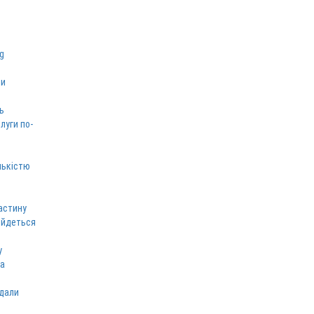
ми
ь
луги по-
лькістю
астину
 йдеться
у
ка
вдали