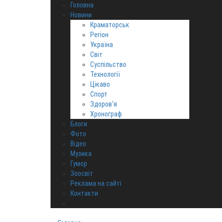
Головна
Новини
Краматорськ
Регіон
Україна
Світ
Суспільство
Технології
Цікаво
Спорт
Здоров‘я
Хронограф
Блоги
Фото
Відео
Музика
Гумор
Зоосвіт
Реклама на сайті
Контакти