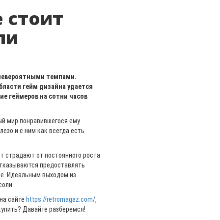
е стоит
ли
 невероятными темпами.
бласти гейм дизайна удается
ие геймеров на сотни часов
ый мир понравившегося ему
езо и с ним как всегда есть
т страдают от постоянного роста
отказываются предоставлять
зе. Идеальным выходом из
соли.
 на сайте
https://retromagaz.com/
,
 купить? Давайте разберемся!