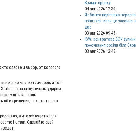
Краматорську
04 авг 2026 12:30
Як бізнес перевіряє персона
поліграфі: коли це законно і
дає
03 авг 2026 09:45
ISW: контратака ЗСУ зупини
просування росіян біля Сло
03 авг 2026 13:45
 кто слабее и выбор, от которого
 внимание многих геймеров, а тот
 Station стал нешуточным ударом.
овых купить консоль
 об их решении, так это то, что
ресовало, а что же будет когда
 Become Human. Сделайте свой
риведет.