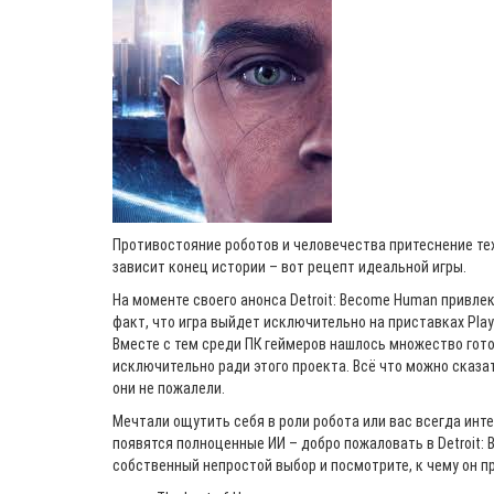
Противостояние роботов и человечества притеснение тех
зависит конец истории – вот рецепт идеальной игры.
На моменте своего анонса Detroit: Become Human привлек
факт, что игра выйдет исключительно на приставках Play
Вместе с тем среди ПК геймеров нашлось множество гот
исключительно ради этого проекта. Всё что можно сказать
они не пожалели.
Мечтали ощутить себя в роли робота или вас всегда инте
появятся полноценные ИИ – добро пожаловать в Detroit:
собственный непростой выбор и посмотрите, к чему он п