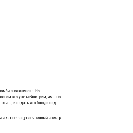
зомби апокалипсис. Но
озгом это уже мейнстрим, именно
дальше, и подать это блюдо под
.
 и хотите ощутить полный спектр