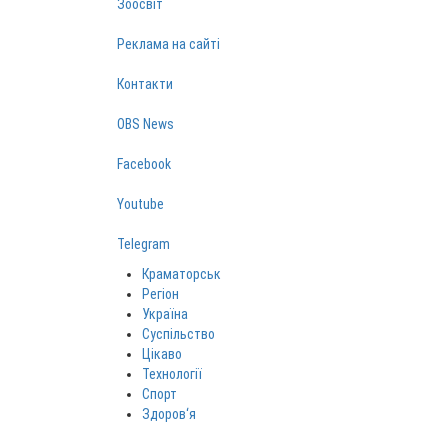
Зоосвіт
Реклама на сайті
Контакти
OBS News
Facebook
Youtube
Telegram
Краматорськ
Регіон
Україна
Суспільство
Цікаво
Технології
Спорт
Здоров‘я