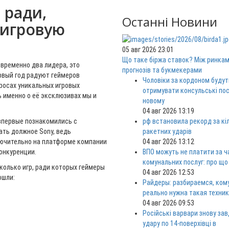
 ради,
Останні Новини
 игровую
05 авг 2026 23:01
Що таке біржа ставок? Між ринка
временно два лидера, это
прогнозів та букмекерами
ервый год радуют геймеров
Чоловіки за кордоном будут
росах уникальных игровых
отримувати консульські пос
 именно о её эксклюзивах мы и
новому
04 авг 2026 13:19
впервые познакомились с
рф встановила рекорд за кі
ть должное Sony, ведь
ракетних ударів
лючительно на платформе компании
04 авг 2026 13:12
конкуренции.
ВПО можуть не платити за ч
комунальних послуг: про що
колько игр, ради которых геймеры
04 авг 2026 12:53
ошли:
Райдеры: разбираемся, ком
реально нужна такая техни
04 авг 2026 09:53
Російські варвари знову за
удару по 14-поверхівці в