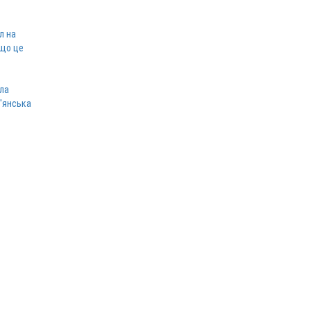
л на
 що це
ла
в'янська