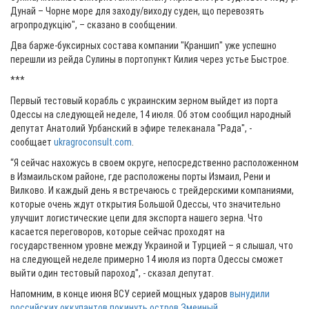
Дунай – Чорне море для заходу/виходу суден, що перевозять
агропродукцію", – сказано в сообщении.
Два барже-буксирных состава компании "Краншип" уже успешно
перешли из рейда Сулины в портопункт Килия через устье Быстрое.
***
Первый тестовый корабль с украинским зерном выйдет из порта
Одессы на следующей неделе, 14 июля. Об этом сообщил народный
депутат Анатолий Урбанский в эфире телеканала "Рада", -
сообщает
ukragroconsult.com
.
“Я сейчас нахожусь в своем округе, непосредственно расположенном
в Измаильском районе, где расположены порты Измаил, Рени и
Вилково. И каждый день я встречаюсь с трейдерскими компаниями,
которые очень ждут открытия Большой Одессы, что значительно
улучшит логистические цепи для экспорта нашего зерна. Что
касается переговоров, которые сейчас проходят на
государственном уровне между Украиной и Турцией – я слышал, что
на следующей неделе примерно 14 июля из порта Одессы сможет
выйти один тестовый пароход", - сказал депутат.
Напомним, в конце июня ВСУ серией мощных ударов
вынудили
российских оккупантов покинуть остров Змеиный
.