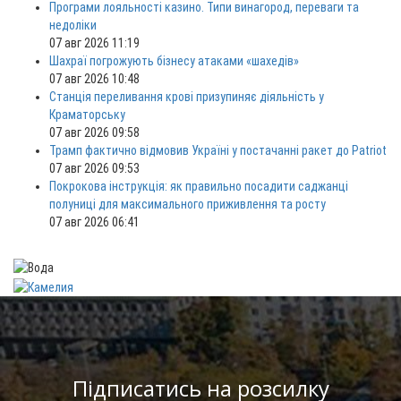
Програми лояльності казино. Типи винагород, переваги та
недоліки
07 авг 2026 11:19
Шахраї погрожують бізнесу атаками «шахедів»
07 авг 2026 10:48
Станція переливання крові призупиняє діяльність у
Краматорську
07 авг 2026 09:58
Трамп фактично відмовив Україні у постачанні ракет до Patriot
07 авг 2026 09:53
Покрокова інструкція: як правильно посадити саджанці
полуниці для максимального приживлення та росту
07 авг 2026 06:41
Підписатись на розсилку