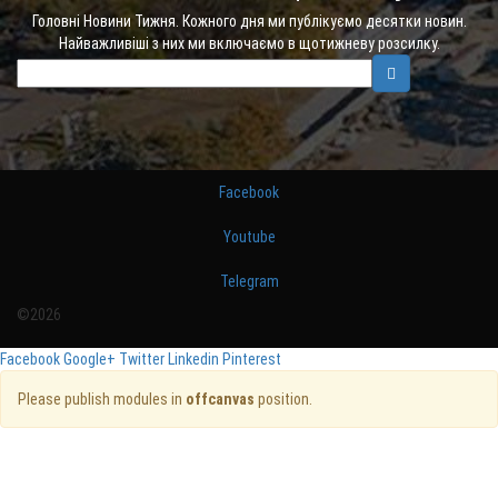
Головні Новини Тижня. Кожного дня ми публікуємо десятки новин.
Найважливіші з них ми включаємо в щотижневу розсилку.
Facebook
Youtube
Telegram
©2026
Facebook
Google+
Twitter
Linkedin
Pinterest
Please publish modules in
offcanvas
position.