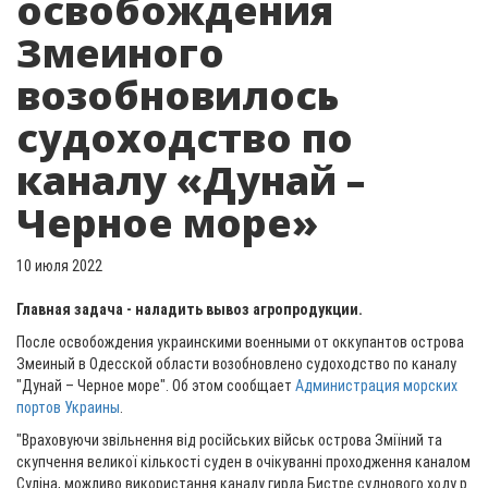
освобождения
Змеиного
возобновилось
судоходство по
каналу «Дунай –
Черное море»
10 июля 2022
Главная задача - наладить вывоз агропродукции.
После освобождения украинскими военными от оккупантов острова
Змеиный в Одесской области возобновлено судоходство по каналу
"Дунай – Черное море". Об этом сообщает
Администрация морских
портов Украины
.
"Враховуючи звільнення від російських військ острова Зміїний та
скупчення великої кількості суден в очікуванні проходження каналом
Суліна, можливо використання каналу гирла Бистре суднового ходу р.