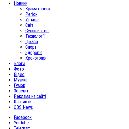
Новини
Краматорськ
Регіон
Україна
Світ
Суспільство
Технології
Цікаво
Спорт
Здоров‘я
Хронограф
Блоги
Фото
Відео
Музика
Гумор
Зоосвіт
Реклама на сайті
Контакти
OBS News
Facebook
Youtube
Telegram