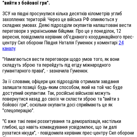
"вийти з бойової гри".
ЗСУ на півдні просунулися кілька десятків кілометрів углиб
захоплених територій. Через це війська РФ опиняються у
складних умовах. Деякі підрозділи окупантів налаштовані вести
переговори з українськими бійцями. Про це у понеділок, 12
вересня, повідомила керівник об'єднаного координаційного прес-
центру Сил оборони Півдня Наталія Гуменюк у коментарі
24
каналу
.
"Намагаються вести переговори щодо умов того, як вони
складуть зброю та перейдуть під егіду міжнародного
гуманітарного права", - зазначила Гуменюк.
За її словами, офіцери цих підрозділів отримали завдання
залишати позиції будь-яким способом, який на той час буде
доступний окупантам. Так, російські військові можуть
повернутися назад до своїх чи скласти зброю та "вийти з
бойової гри", оскільки окупанти досі сприймають це як
"спецоперацію".
"Є вже такі певні розхитування та деморалізація, настільки
глибокі, що навіть командування усвідомлює, що їм далі
рухатися нікуди", - повідомила керівник прес-центру Сил оборони