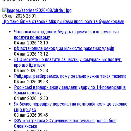
05 авг 2026 23:01
Що таке біржа ставок? Між ринками прогнозів та букмекерами
Чоловіки за кордоном будуть отримувати консульські
послуги по-новому
04 авг 2026 13:19
рф встановила рекорд за кількістю ракетних ударів
04 авг 2026 13:12
ВПО можуть не платити за частину комунальних послуг:
про що йдеться
04 авг 2026 12:53
Райдеры: разбираемся, кому реально нужна такая техника
04 авг 2026 09:53
Російські варвари знову завдали удару по 14-поверхівці в
Краматорську
04 авг 2026 12:30
Як бізнес перевіряє персонал на поліграфі: коли це законно
і що це дає
03 авг 2026 09:45
ISW: контратака ЗСУ зупинила просування росіян біля
Слов'янська