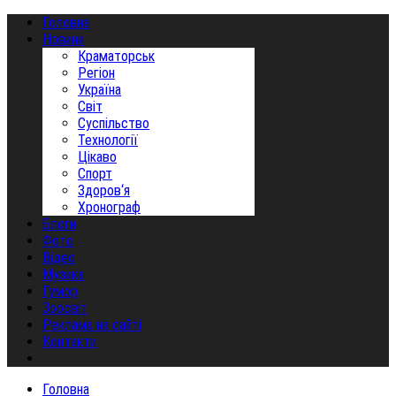
Головна
Новини
Краматорськ
Регіон
Україна
Світ
Суспільство
Технології
Цікаво
Спорт
Здоров‘я
Хронограф
Блоги
Фото
Відео
Музика
Гумор
Зоосвіт
Реклама на сайті
Контакти
Головна