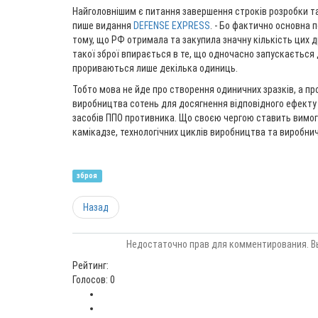
Найголовнішим є питання завершення строків розробки та
пише видання
DEFENSE EXPRESS
. - Бо фактично основна 
тому, що РФ отримала та закупила значну кількість цих д
такої зброї впирається в те, що одночасно запускається 
прориваються лише декілька одиниць.
Тобто мова не йде про створення одиничних зразків, а пр
виробництва сотень для досягнення відповідного ефекту
засобів ППО противника. Що своєю чергою ставить вимогу
камікадзе, технологічних циклів виробництва та виробни
зброя
Назад
Недостаточно прав для комментирования. В
Рейтинг:
Голосов: 0