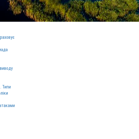
зраховує
мада
 виводу
. Типи
оліки
 атаками