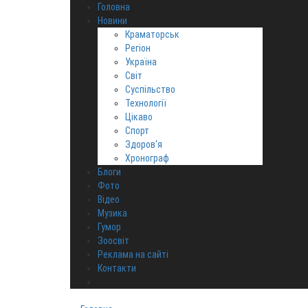
Головна
Новини
Краматорськ
Регіон
Україна
Світ
Суспільство
Технології
Цікаво
Спорт
Здоров‘я
Хронограф
Блоги
Фото
Відео
Музика
Гумор
Зоосвіт
Реклама на сайті
Контакти