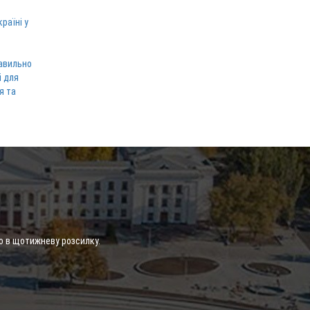
раїні у
равильно
і для
я та
о в щотижневу розсилку.