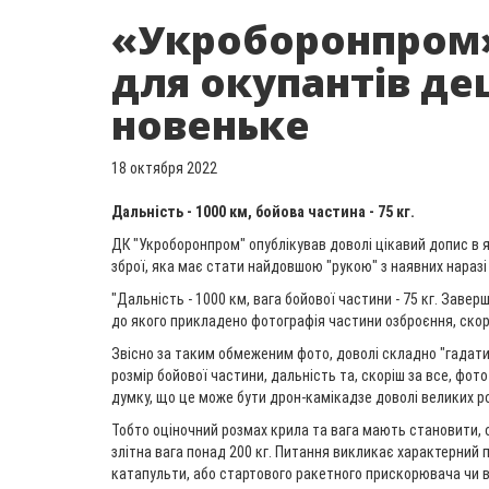
«Укроборонпром»
для окупантів д
новеньке
18 октября 2022
Дальність - 1000 км, бойова частина - 75 кг.
ДК "Укроборонпром" опублікував доволі цікавий допис в 
зброї, яка має стати найдовшою "рукою" з наявних наразі
"Дальність - 1000 км, вага бойової частини - 75 кг. Завер
до якого прикладено фотографія частини озброєння, скор
Звісно за таким обмеженим фото, доволі складно "гадати
розмір бойової частини, дальність та, скоріш за все, фо
думку, що це може бути дрон-камікадзе доволі великих ро
Тобто оціночний розмах крила та вага мають становити, о
злітна вага понад 200 кг. Питання викликає характерний 
катапульти, або стартового ракетного прискорювача чи в