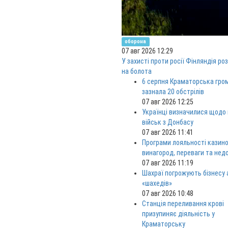
оборона
07 авг 2026 12:29
У захисті проти росії Фінляндія ро
на болота
6 серпня Краматорська гро
зазнала 20 обстрілів
07 авг 2026 12:25
Українці визначилися щодо
військ з Донбасу
07 авг 2026 11:41
Програми лояльності казино
винагород, переваги та нед
07 авг 2026 11:19
Шахраї погрожують бізнесу
«шахедів»
07 авг 2026 10:48
Станція переливання крові
призупиняє діяльність у
Краматорську