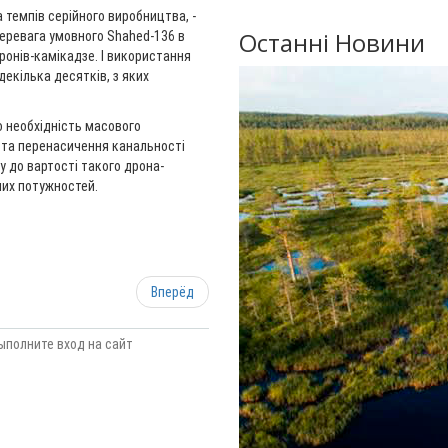
 темпів серійного виробництва, -
Останні Новини
перевага умовного Shahed-136 в
ронів-камікадзе. І використання
декілька десятків, з яких
о необхідність масового
 та перенасичення канальності
 до вартості такого дрона-
чих потужностей.
Вперёд
ыполните вход на сайт