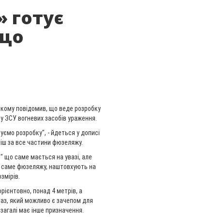
 готує
ещо
якому повідомив, що веде розробку
 у ЗСУ вогневих засобів ураження.
шуємо розробку", - йдеться у дописі
іш за все частини фюзеляжу.
" що саме мається на увазі, але
то саме фюзеляжу, наштовхують на
змірів.
рієнтовно, понад 4 метрів, а
паз, який можливо є зачепом для
загалі має інше призначення.