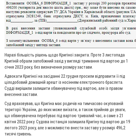
Наразі більшість рішень щодо Кригіної закрита. Проте 3 листопада
Кригіній обрали запобіжний захід у вигляді тримання під вартою до 1
січня 2023 року, без визначення розміру застави.
Адвокати Кригіної на засіданні 22 грудня просили відправити її під
цілодобовий домашній арешт із носінням електронного браслета.
Судді вирішили залишити обвинувачену під вартою, але із правом
внесення застави.
Суд враховував, що Кригіна має родичів на тимчасово окупованій
території України, до яких може виїхати, а також прийняв до уваги,
що обвинувачена перебуває під вартою тривалий час, а саме з 21
квітня 2022 року. Судова інстанція залишила Кригіну під вартою до 19
лютого 2023 року, але з можливістю внести заставу у розмірі 496,2
тисячі гривень.