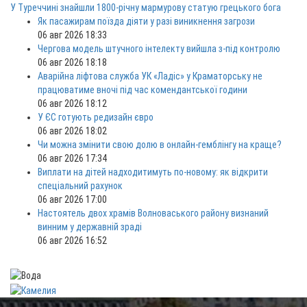
У Туреччині знайшли 1800-річну мармурову статую грецького бога
Як пасажирам поїзда діяти у разі виникнення загрози
06 авг 2026 18:33
Чергова модель штучного інтелекту вийшла з-під контролю
06 авг 2026 18:18
Аварійна ліфтова служба УК «Ладіс» у Краматорську не
працюватиме вночі під час комендантської години
06 авг 2026 18:12
У ЄС готують редизайн євро
06 авг 2026 18:02
Чи можна змінити свою долю в онлайн-гемблінгу на краще?
06 авг 2026 17:34
Виплати на дітей надходитимуть по-новому: як відкрити
спеціальний рахунок
06 авг 2026 17:00
Настоятель двох храмів Волноваського району визнаний
винним у державній зраді
06 авг 2026 16:52