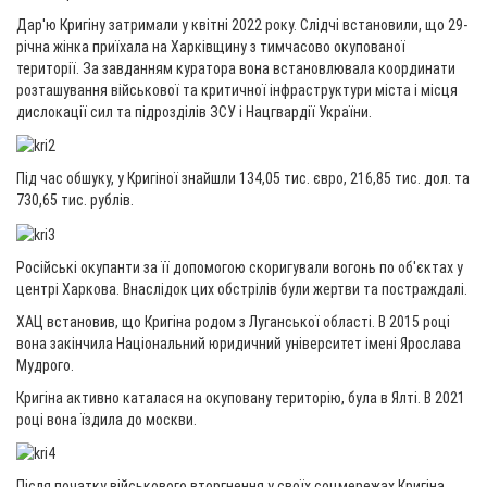
Дар'ю Кригіну затримали у квітні 2022 року. Слідчі встановили, що 29-
річна жінка приїхала на Харківщину з тимчасово окупованої
території. За завданням куратора вона встановлювала координати
розташування військової та критичної інфраструктури міста і місця
дислокації сил та підрозділів ЗСУ і Нацгвардії України.
Під час обшуку, у Кригіної знайшли 134,05 тис. євро, 216,85 тис. дол. та
730,65 тис. рублів.
Російські окупанти за її допомогою скоригували вогонь по об'єктах у
центрі Харкова. Внаслідок цих обстрілів були жертви та постраждалі.
ХАЦ встановив, що Кригіна родом з Луганської області. В 2015 році
вона закінчила Національний юридичний університет імені Ярослава
Мудрого.
Кригіна активно каталася на окуповану територію, була в Ялті. В 2021
році вона їздила до москви.
Після початку військового вторгнення у своїх соцмережах Кригіна