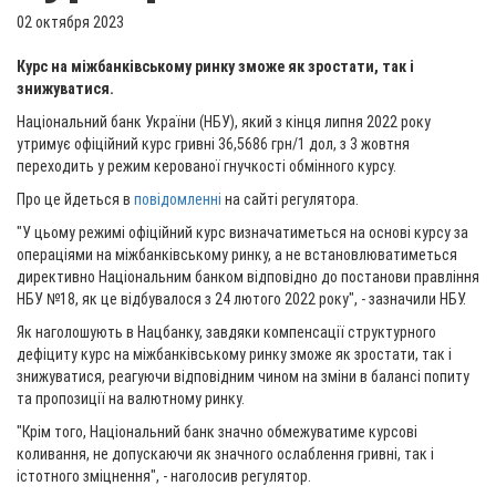
02 октября 2023
Курс на міжбанківському ринку зможе як зростати, так і
знижуватися.
Національний банк України (НБУ), який з кінця липня 2022 року
утримує офіційний курс гривні 36,5686 грн/1 дол, з 3 жовтня
переходить у режим керованої гнучкості обмінного курсу.
Про це йдеться в
повідомленні
на сайті регулятора.
"У цьому режимі офіційний курс визначатиметься на основі курсу за
операціями на міжбанківському ринку, а не встановлюватиметься
директивно Національним банком відповідно до постанови правління
НБУ №18, як це відбувалося з 24 лютого 2022 року", - зазначили НБУ.
Як наголошують в Нацбанку, завдяки компенсації структурного
дефіциту курс на міжбанківському ринку зможе як зростати, так і
знижуватися, реагуючи відповідним чином на зміни в балансі попиту
та пропозиції на валютному ринку.
"Крім того, Національний банк значно обмежуватиме курсові
коливання, не допускаючи як значного ослаблення гривні, так і
істотного зміцнення", - наголосив регулятор.