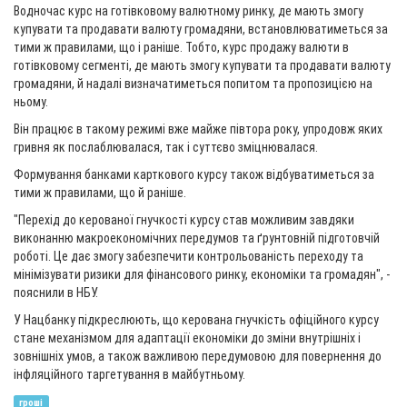
Водночас курс на готівковому валютному ринку, де мають змогу
купувати та продавати валюту громадяни, встановлюватиметься за
тими ж правилами, що і раніше. Тобто, курс продажу валюти в
готівковому сегменті, де мають змогу купувати та продавати валюту
громадяни, й надалі визначатиметься попитом та пропозицією на
ньому.
Він працює в такому режимі вже майже півтора року, упродовж яких
гривня як послаблювалася, так і суттєво зміцнювалася.
Формування банками карткового курсу також відбуватиметься за
тими ж правилами, що й раніше.
"Перехід до керованої гнучкості курсу став можливим завдяки
виконанню макроекономічних передумов та ґрунтовній підготовчій
роботі. Це дає змогу забезпечити контрольованість переходу та
мінімізувати ризики для фінансового ринку, економіки та громадян", -
пояснили в НБУ.
У Нацбанку підкреслюють, що керована гнучкість офіційного курсу
стане механізмом для адаптації економіки до зміни внутрішніх і
зовнішніх умов, а також важливою передумовою для повернення до
інфляційного таргетування в майбутньому.
гроші