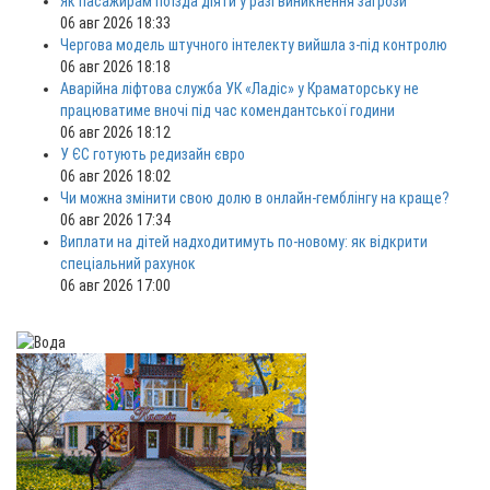
Як пасажирам поїзда діяти у разі виникнення загрози
06 авг 2026 18:33
Чергова модель штучного інтелекту вийшла з-під контролю
06 авг 2026 18:18
Аварійна ліфтова служба УК «Ладіс» у Краматорську не
працюватиме вночі під час комендантської години
06 авг 2026 18:12
У ЄС готують редизайн євро
06 авг 2026 18:02
Чи можна змінити свою долю в онлайн-гемблінгу на краще?
06 авг 2026 17:34
Виплати на дітей надходитимуть по-новому: як відкрити
спеціальний рахунок
06 авг 2026 17:00