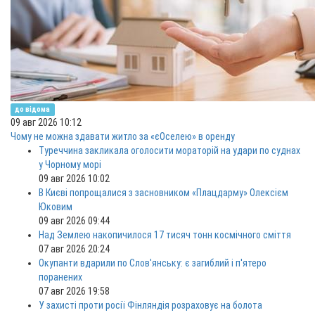
до відома
09 авг 2026 10:12
Чому не можна здавати житло за «єОселею» в оренду
Туреччина закликала оголосити мораторій на удари по суднах
у Чорному морі
09 авг 2026 10:02
В Києві попрощалися з засновником «Плацдарму» Олексієм
Юковим
09 авг 2026 09:44
Над Землею накопичилося 17 тисяч тонн космічного сміття
07 авг 2026 20:24
Окупанти вдарили по Слов'янську: є загиблий і п'ятеро
поранених
07 авг 2026 19:58
У захисті проти росії Фінляндія розраховує на болота