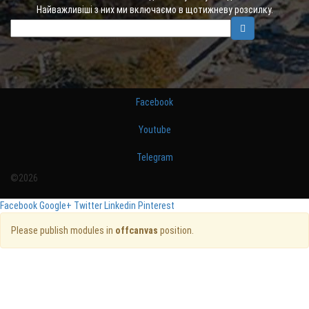
Найважливіші з них ми включаємо в щотижневу розсилку.
Facebook
Youtube
Telegram
©2026
Facebook
Google+
Twitter
Linkedin
Pinterest
Please publish modules in
offcanvas
position.