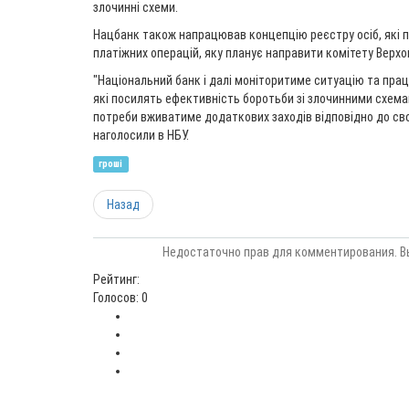
злочинні схеми.
Нацбанк також напрацював концепцію реєстру осіб, які
платіжних операцій, яку планує направити комітету Верхов
"Національний банк і далі моніторитиме ситуацію та пра
які посилять ефективність боротьби зі злочинними схема
потреби вживатиме додаткових заходів відповідно до сво
наголосили в НБУ.
гроші
Назад
Недостаточно прав для комментирования. В
Рейтинг:
Голосов: 0