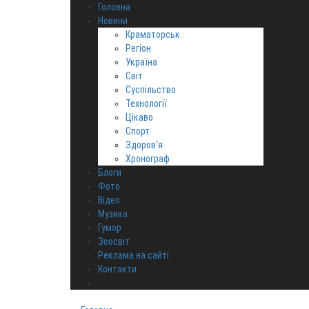
Головна
Новини
Краматорськ
Регіон
Україна
Світ
Суспільство
Технології
Цікаво
Спорт
Здоров‘я
Хронограф
Блоги
Фото
Відео
Музика
Гумор
Зоосвіт
Реклама на сайті
Контакти