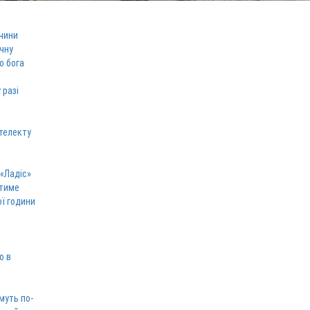
чини
ічну
о бога
 разі
телекту
 «Ладіс»
атиме
ої години
ю в
муть по-