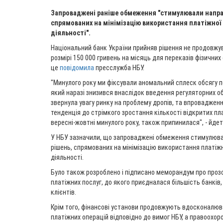
Запроваджені раніше обмеження "стимулювали напра
спрямованих на мінімізацію використання платіжної 
діяльності".
Національний банк України прийняв рішення не продовжу
розмірі 150 000 гривень на місяць для переказів фізичних о
це
повідомила
пресслужба НБУ.
"Минулого року ми фіксували аномальний сплеск обсягу пе
який наразі знизився внаслідок введення регуляторних о
звернула увагу ринку на проблему дропів, та впровадже
тенденція до стрімкого зростання кількості відкритих пл
вересні-жовтні минулого року, також припинилася", - йдет
У НБУ зазначили, що запроваджені обмеження стимулюв
рішень, спрямованих на мінімізацію використання платіж
діяльності.
Було також розроблено і підписано меморандум про проз
платіжних послуг, до якого приєдналася більшість банків
клієнтів.
Крім того, фінансові установи продовжують вдосконалюв
платіжних операцій відповідно до вимог НБУ, а правоохо