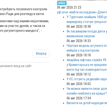
війна
06 авг 2026 21:23
 потребують посиленого контролю
рф хоче «вийти на кордони» Донеч
ної Ради для розгляду в квітні.
У Туреччині знайшли 1800-р
цюватиме над іншими ініціативами,
мармурову статую грецьког
ми за участю дропів, а також за
06 авг 2026 18:38
го регуляторного мандата", -
Як пасажирам поїзда діяти у
виникнення загрози
06 авг 2026 18:33
Чергова модель штучного ін
вийшла з-під контролю
Вперёд
06 авг 2026 18:18
Аварійна ліфтова служба УК
у Краматорську не працюв
ыполните вход на сайт
вночі під час комендантськ
06 авг 2026 18:12
У ЄС готують редизайн євро
06 авг 2026 18:02
Чи можна змінити свою дол
онлайн-гемблінгу на краще?
06 авг 2026 17:34
Виплати на дітей надходити