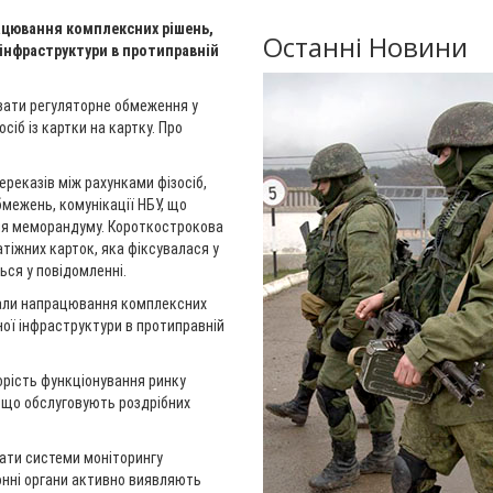
цювання комплексних рішень,
Останні Новини
інфраструктури в протиправній
вати регуляторне обмеження у
сіб із картки на картку. Про
реказів між рахунками фізосіб,
бмежень, комунікації НБУ, що
ння меморандуму. Короткострокова
атіжних карток, яка фіксувалася у
ься у повідомленні.
али напрацювання комплексних
ної інфраструктури в протиправній
орість функціонування ринку
, що обслуговують роздрібних
ати системи моніторингу
ронні органи активно виявляють