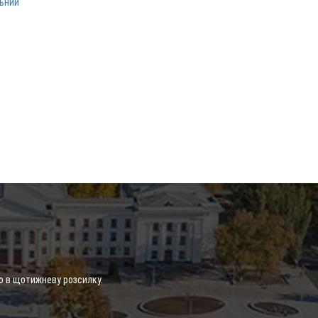
льний
о в щотижневу розсилку.