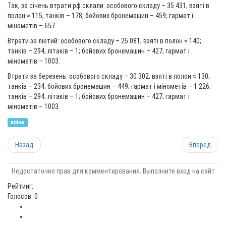
Так, за січень втрати рф склали: особового складу – 35 431; взяті в
полон ≈ 115; танків – 178; бойових бронемашин – 459; гармат і
мінометів – 657.
Втрати за лютий: особового складу – 25 081; взяті в полон ≈ 140;
танків – 294; літаків – 1; бойових бронемашин – 427; гармат і
мінометів – 1003.
Втрати за березень: особового складу – 30 302; взяті в полон ≈ 130;
танків – 234; бойових бронемашин – 449; гармат і мінометів – 1 226;
танків – 294; літаків – 1; бойових бронемашин – 427; гармат і
мінометів – 1003.
війна
Назад
Вперёд
Недостаточно прав для комментирования. Выполните вход на сайт
Рейтинг:
Голосов: 0