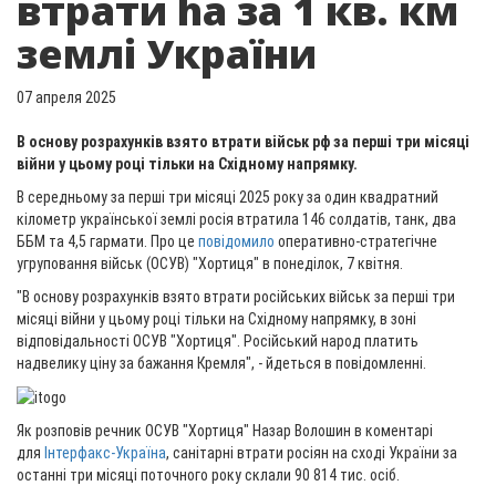
втрати ha за 1 кв. км
землі України
07 апреля 2025
В основу розрахунків взято втрати військ рф за перші три місяці
війни у цьому році тільки на Східному напрямку.
В середньому за перші три місяці 2025 року за один квадратний
кілометр української землі росія втратила 146 солдатів, танк, два
ББМ та 4,5 гармати. Про це
повідомило
оперативно-стратегічне
угруповання військ (ОСУВ) "Хортиця" в понеділок, 7 квітня.
"В основу розрахунків взято втрати російських військ за перші три
місяці війни у цьому році тільки на Східному напрямку, в зоні
відповідальності ОСУВ "Хортиця". Російський народ платить
надвелику ціну за бажання Кремля", - йдеться в повідомленні.
Як розповів речник ОСУВ "Хортиця" Назар Волошин в коментарі
для
Інтерфакс-Україна
, санітарні втрати росіян на сході України за
останні три місяці поточного року склали 90 814 тис. осіб.