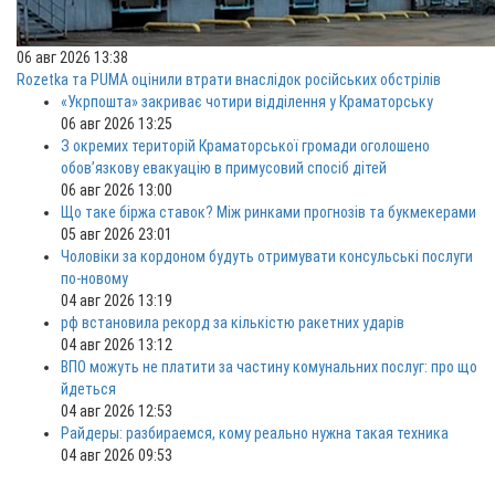
06 авг 2026 13:38
Rozetka та PUMA оцінили втрати внаслідок російських обстрілів
«Укрпошта» закриває чотири відділення у Краматорську
06 авг 2026 13:25
З окремих територій Краматорської громади оголошено
обов’язкову евакуацію в примусовий спосіб дітей
06 авг 2026 13:00
Що таке біржа ставок? Між ринками прогнозів та букмекерами
05 авг 2026 23:01
Чоловіки за кордоном будуть отримувати консульські послуги
по-новому
04 авг 2026 13:19
рф встановила рекорд за кількістю ракетних ударів
04 авг 2026 13:12
ВПО можуть не платити за частину комунальних послуг: про що
йдеться
04 авг 2026 12:53
Райдеры: разбираемся, кому реально нужна такая техника
04 авг 2026 09:53