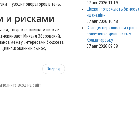
07 авг 2026 11:19
зки — уводит операторов в тень.
Шахраї погрожують бізнесу
м и рисками
«шахедів»
07 авг 2026 10:48
Станція переливання крові
ынка, тогда как слишком низкие
призупиняє діяльність у
одчеркивает Михаил Зборовский,
Краматорську
аланса между интересами бюджета
07 авг 2026 09:58
ь цивилизованный рынок,
Вперёд
ыполните вход на сайт