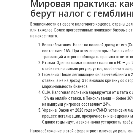
Мировая практика: как
берут налог с гемблин
В зависимости от своего налогового кодекса, страны де
или тяжелее. Более прогрессивные понижают базовые ст
на некое плато.
Великобритания. Налог на валовой доход от игр (G
составляет 15%. При этом операторы обязаны обе
транзакций и строго соблюдать правила ответстве
Италия. Один из самых высоких налогов в ЕС — до 
стабилен, но сильно регулируется, особенно в сфе
Германия. После легализации онлайн-гемблинга в 2
ставки, а не на доход. Это вызвало критику со ст
маржинальность бизнеса.
США. Налоговая политика варьируется от штата к 
15% на онлайн-ставки, в Пенсильвании — более 36
на выигрыш у игроков составляет 24%.
Украина. Закон от 2020 года №768-IX установил л
процесс легализации, прозрачности и внедрения 
Однако годы идут, и закон начал устаревать треб
Налогообложение в этой сфере играет ключевую роль: о