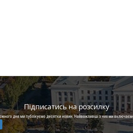
Підписатись на розсилку
Кожного дня ми публікуємо десятки новин. Найважливіші з них ми включаєм