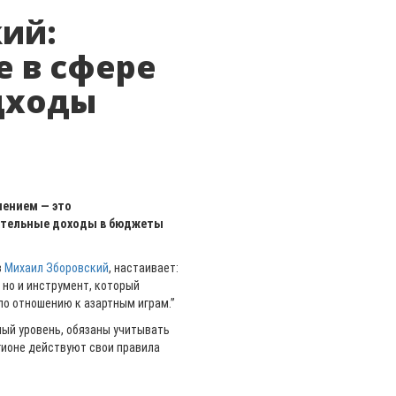
ий:
 в сфере
одходы
чением — это
ительные доходы в бюджеты
в
Михаил Зборовский
, настаивает:
 но и инструмент, который
по отношению к азартным играм.”
ый уровень, обязаны учитывать
гионе действуют свои правила