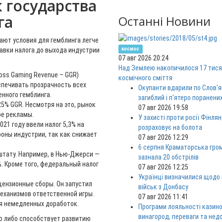
 государства
га
Останні Новини
лают условия для гемблинга легче
космос
авки налога до выхода индустрии
07 авг 2026 20:24
Над Землею накопичилося 17 тися
ross Gaming Revenue – GGR)
космічного сміття
спечивать прозрачность всех
Окупанти вдарили по Слов'я
нного гемблинга.
загиблий і п'ятеро поранени
25% GGR. Несмотря на это, рынок
07 авг 2026 19:58
ре рекламы.
У захисті проти росії Фінлян
021 году ввели налог 5,3% на
розраховує на болота
ороны индустрии, так как снижает
07 авг 2026 12:29
6 серпня Краматорська гро
штату. Например, в Нью-Джерси —
зазнала 20 обстрілів
%. Кроме того, федеральный налог
07 авг 2026 12:25
Українці визначилися щодо
ицензионные сборы. Он запустил
військ з Донбасу
механизмов ответственной игры.
07 авг 2026 11:41
уя немедленных доработок.
Програми лояльності казино
винагород, переваги та нед
но либо способствует развитию