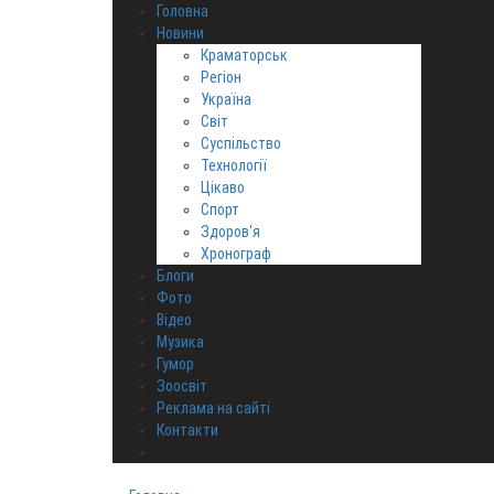
Головна
Новини
Краматорськ
Регіон
Україна
Світ
Суспільство
Технології
Цікаво
Спорт
Здоров‘я
Хронограф
Блоги
Фото
Відео
Музика
Гумор
Зоосвіт
Реклама на сайті
Контакти