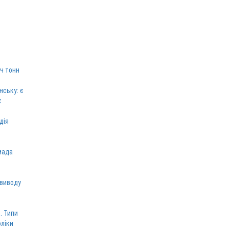
ч тонн
нську: є
х
дія
мада
 виводу
. Типи
оліки