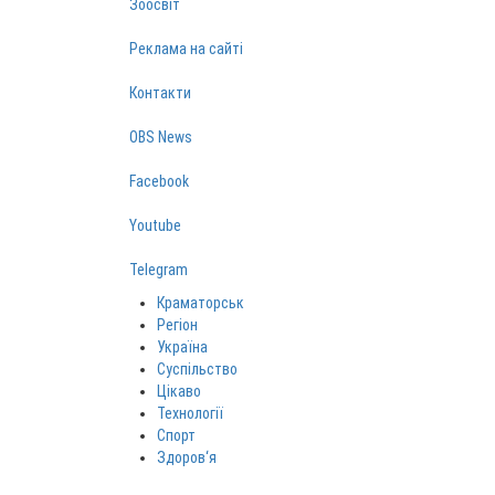
Зоосвіт
Реклама на сайті
Контакти
OBS News
Facebook
Youtube
Telegram
Краматорськ
Регіон
Україна
Суспільство
Цікаво
Технології
Спорт
Здоров‘я