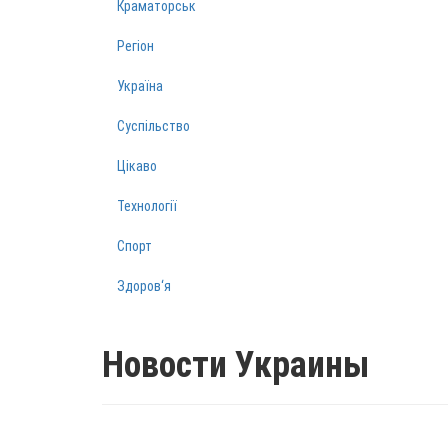
Краматорськ
Регіон
Україна
Суспільство
Цікаво
Технології
Спорт
Здоров‘я
Новости Украины