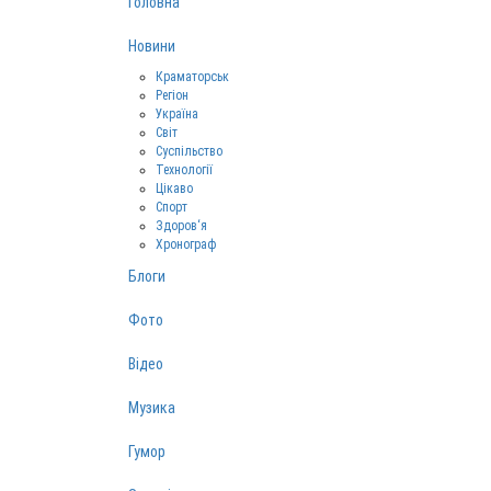
Головна
Новини
Краматорськ
Регіон
Україна
Світ
Суспільство
Технології
Цікаво
Спорт
Здоров‘я
Хронограф
Блоги
Фото
Відео
Музика
Гумор