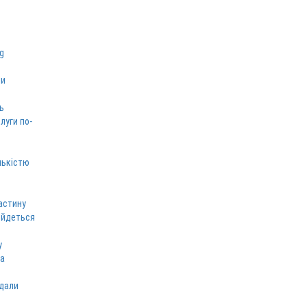
ми
ь
луги по-
лькістю
астину
 йдеться
у
ка
вдали