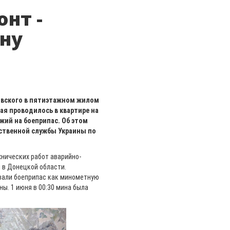
нт -
ину
ковского в пятиэтажном жилом
ая проводилось в квартире на
жий на боеприпас. Об этом
рственной службы Украины по
хнических работ аварийно-
 в Донецкой области.
овали боеприпас как минометную
ы. 1 июня в 00:30 мина была