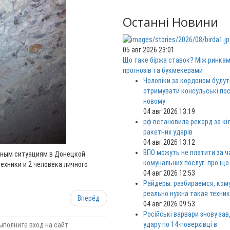
Останні Новини
05 авг 2026 23:01
Що таке біржа ставок? Між ринка
прогнозів та букмекерами
Чоловіки за кордоном будут
отримувати консульські пос
новому
04 авг 2026 13:19
рф встановила рекорд за кі
ракетних ударів
04 авг 2026 13:12
ВПО можуть не платити за ч
йным ситуациям в Донецкой
комунальних послуг: про що
ехники и 2 человека личного
04 авг 2026 12:53
Райдеры: разбираемся, ком
реально нужна такая техни
Вперёд
04 авг 2026 09:53
Російські варвари знову за
удару по 14-поверхівці в
ыполните вход на сайт