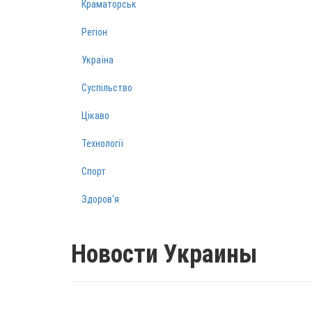
Краматорськ
Регіон
Україна
Суспільство
Цікаво
Технології
Спорт
Здоров‘я
Новости Украины