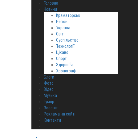
Головна
Новини
Краматорськ
Регіон
Україна
Світ
Суспільство
Технології
Цікаво
Спорт
Здоров‘я
Хронограф
Блоги
Фото
Відео
Музика
Гумор
Зоосвіт
Реклама на сайті
Контакти