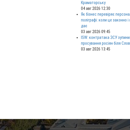
Краматорську
04 авг 2026 12:30
Як бізнес перевіряє персона
поліграфі: коли це законно і
дає
03 авг 2026 09:45
ISW: контратака ЗСУ зупини
просування росіян біля Сло
03 авг 2026 13:45