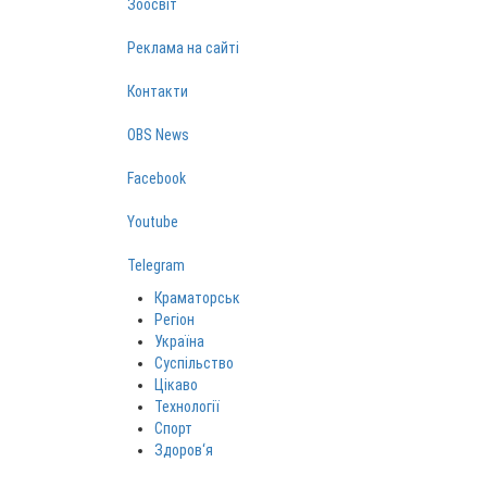
Зоосвіт
Реклама на сайті
Контакти
OBS News
Facebook
Youtube
Telegram
Краматорськ
Регіон
Україна
Суспільство
Цікаво
Технології
Спорт
Здоров‘я