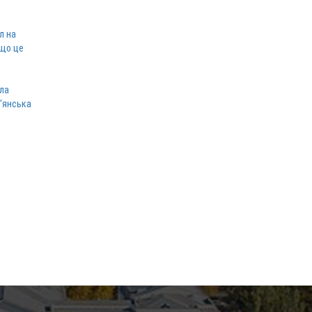
л на
 що це
ла
в'янська