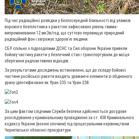
Під час радіаційної розвідки у безпосередній близькості від уламків
ворожого безпілотника з ракетою зафіксовано рівень гамма-
випромінювання 12 мкЗв/год, що суттєво перевищує природний
радіаційний фон і загрожує здоров’ю людини.
СБУ спільно з підрозділами ДСНС та Сил оборони України привели
бойову частину ракети у безпечний стан і транспортували до місця
зберігання радіоактивних відходів.
За результатами досліджень встановлено, що до складу бойової
частини російської ракети входять уражаючі елементи зі збідненого
урану ідентифіковані як Уран-235 та Уран-238.
За цим фактом слідчими Служби безпеки здійснюється досудове
розслідування у кримінальному провадженні за ст. 438 Кримінального
кодексу України (воєнні злочини) під процесуальним керівництвом
Чернігівської обласної прокуратури.