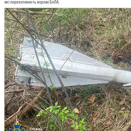
які перехоплюють ворожі БпЛА.