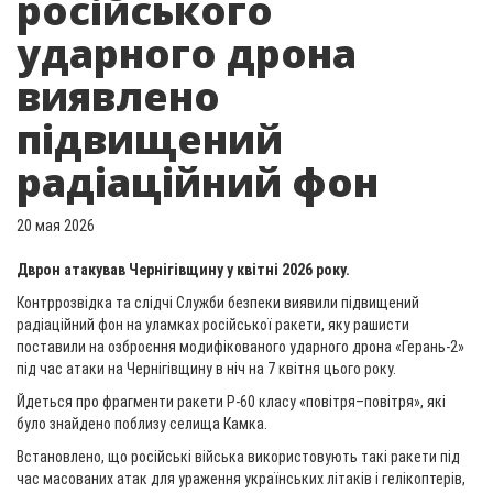
російського
ударного дрона
виявлено
підвищений
радіаційний фон
20 мая 2026
Дврон атакував Чернігівщину у квітні 2026 року.
Контррозвідка та слідчі Служби безпеки виявили підвищений
радіаційний фон на уламках російської ракети, яку рашисти
поставили на озброєння модифікованого ударного дрона «Герань-2»
під час атаки на Чернігівщину в ніч на 7 квітня цього року.
Йдеться про фрагменти ракети Р-60 класу «повітря–повітря», які
було знайдено поблизу селища Камка.
Встановлено, що російські війська використовують такі ракети під
час масованих атак для ураження українських літаків і гелікоптерів,