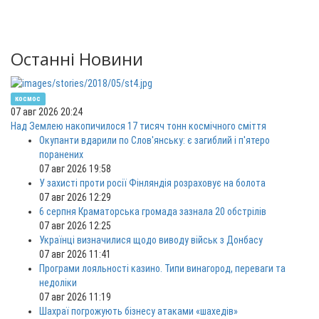
Останні Новини
космос
07 авг 2026 20:24
Над Землею накопичилося 17 тисяч тонн космічного сміття
Окупанти вдарили по Слов'янську: є загиблий і п'ятеро
поранених
07 авг 2026 19:58
У захисті проти росії Фінляндія розраховує на болота
07 авг 2026 12:29
6 серпня Краматорська громада зазнала 20 обстрілів
07 авг 2026 12:25
Українці визначилися щодо виводу військ з Донбасу
07 авг 2026 11:41
Програми лояльності казино. Типи винагород, переваги та
недоліки
07 авг 2026 11:19
Шахраї погрожують бізнесу атаками «шахедів»