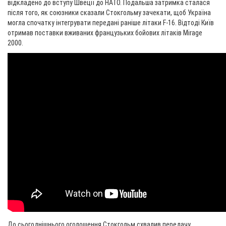
відкладено до вступу Швеції до НАТО. Подальша затримка сталася
після того, як союзники сказали Стокгольму зачекати, щоб Україна
могла спочатку інтегрувати передані раніше літаки F-16. Відтоді Київ
отримав поставки вживаних французьких бойових літаків Mirage
2000.
До сьогоднішнього оголошення Стокгольм схвалив передачу