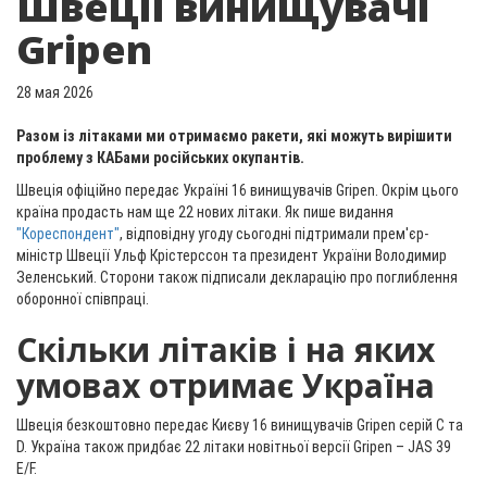
Швеції винищувачі
Gripen
28 мая 2026
Разом із літаками ми отримаємо ракети, які можуть вирішити
проблему з КАБами російських окупантів.
Швеція офіційно передає Україні 16 винищувачів Gripen. Окрім цього
країна продасть нам ще 22 нових літаки. Як пише видання
"Кореспондент"
, відповідну угоду сьогодні підтримали прем'єр-
міністр Швеції Ульф Крістерссон та президент України Володимир
Зеленський. Сторони також підписали декларацію про поглиблення
оборонної співпраці.
Скільки літаків і на яких
умовах отримає Україна
Швеція безкоштовно передає Києву 16 винищувачів Gripen серій C та
D. Україна також придбає 22 літаки новітньої версії Gripen – JAS 39
E/F.