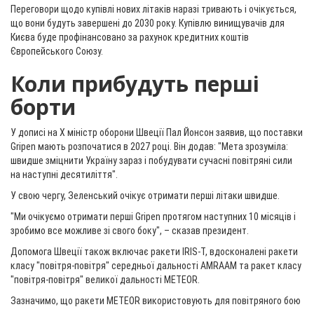
Переговори щодо купівлі нових літаків наразі тривають і очікується,
що вони будуть завершені до 2030 року. Купівлю винищувачів для
Києва буде профінансовано за рахунок кредитних коштів
Європейського Союзу.
Коли прибудуть перші
борти
У дописі на X міністр оборони Швеції Пал Йонсон заявив, що поставки
Gripen мають розпочатися в 2027 році. Він додав: "Мета зрозуміла:
швидше зміцнити Україну зараз і побудувати сучасні повітряні сили
на наступні десятиліття".
У свою чергу, Зеленський очікує отримати перші літаки швидше.
"Ми очікуємо отримати перші Gripen протягом наступних 10 місяців і
зробимо все можливе зі свого боку", – сказав президент.
Допомога Швеції також включає ракети IRIS-T, вдосконалені ракети
класу "повітря-повітря" середньої дальності AMRAAM та ракет класу
"повітря-повітря" великої дальності METEOR.
Зазначимо, що ракети METEOR використовують для повітряного бою