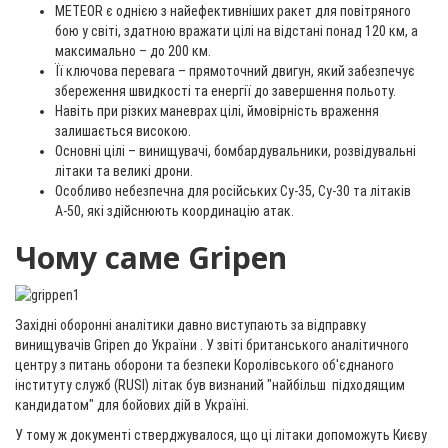
METEOR є однією з найефективніших ракет для повітряного
бою у світі, здатною вражати цілі на відстані понад 120 км, а
максимально – до 200 км.
Її ключова перевага – прямоточний двигун, який забезпечує
збереження швидкості та енергії до завершення польоту.
Навіть при різких маневрах цілі, ймовірність враження
залишається високою.
Основні цілі – винищувачі, бомбардувальники, розвідувальні
літаки та великі дрони.
Особливо небезпечна для російських Су-35, Су-30 та літаків
А-50, які здійснюють координацію атак.
Чому саме Gripen
Західні оборонні аналітики давно виступають за відправку
винищувачів Gripen до України . У звіті британського аналітичного
центру з питань оборони та безпеки Королівського об'єднаного
інституту служб (RUSI) літак був визнаний "найбільш підходящим
кандидатом" для бойових дій в Україні.
У тому ж документі стверджувалося, що ці літаки допоможуть Києву