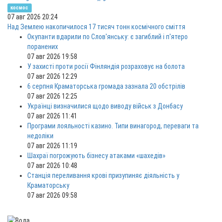
космос
07 авг 2026 20:24
Над Землею накопичилося 17 тисяч тонн космічного сміття
Окупанти вдарили по Слов'янську: є загиблий і п'ятеро
поранених
07 авг 2026 19:58
У захисті проти росії Фінляндія розраховує на болота
07 авг 2026 12:29
6 серпня Краматорська громада зазнала 20 обстрілів
07 авг 2026 12:25
Українці визначилися щодо виводу військ з Донбасу
07 авг 2026 11:41
Програми лояльності казино. Типи винагород, переваги та
недоліки
07 авг 2026 11:19
Шахраї погрожують бізнесу атаками «шахедів»
07 авг 2026 10:48
Станція переливання крові призупиняє діяльність у
Краматорську
07 авг 2026 09:58