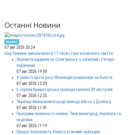
Останні Новини
космос
07 авг 2026 20:24
Над Землею накопичилося 17 тисяч тонн космічного сміття
Окупанти вдарили по Слов'янську: є загиблий і п'ятеро
поранених
07 авг 2026 19:58
У захисті проти росії Фінляндія розраховує на болота
07 авг 2026 12:29
6 серпня Краматорська громада зазнала 20 обстрілів
07 авг 2026 12:25
Українці визначилися щодо виводу військ з Донбасу
07 авг 2026 11:41
Програми лояльності казино. Типи винагород, переваги та
недоліки
07 авг 2026 11:19
Шахраї погрожують бізнесу атаками «шахедів»