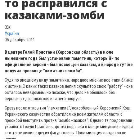
то расправился с
казаками-зомби
ОЖ
Україна
05 декабря 2011
В центре Голой Пристани (Херсонская область) в июле
нынешнего года был установлен памятник, который - по
официальной версии - был посвящен казакам, а в народе тут же
получил прозвище "памятника зомби".
Судя по внешнему виду памятника, народное мнение все-таки ближе
к истине. С каких таких казаков лепил скульптор свою "работу" - сие
осталось неведомым, но похоже, что дело не обошлось без
серьезных доз алкоголя или чего покруче.
Сразу после открытия "памятника", оскорбленный Херсонский Кош
Украинского казачества обратился ко всем жителям области с
просьбой выступить против
"зомбо-казаков".
Однако те продолжали
украшать Голую Пристань, до тех пор, пока в конце минувшей недели
кто-то не лишил одну из фигур головы. Пока милиция вандалов не