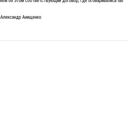
авляли об этом соответствующий договор, где оговаривались бы
л Александр Анищенко.