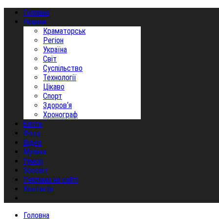
Головна
Новини
Краматорськ
Регіон
Україна
Світ
Суспільство
Технології
Цікаво
Спорт
Здоров‘я
Хронограф
Блоги
Фото
Відео
Музика
Гумор
Зоосвіт
Реклама на сайті
Контакти
Головна