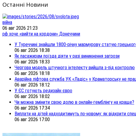
Останні Новини
війна
06 авг 2026 21:23
рф хоче «вийти на кордони» Донеччини
У Туреччині знайшли 1800-річну мармурову статую грецьког
06 авг 2026 18:38
Як пасажирам поїзда діяти у разі виникнення загрози
06 авг 2026 18:33
Чергова модель штучного інтелекту вийшла з-під контролю
06 авг 2026 18:18
Аварійна ліфтова служба УК «Ладіс» у Краматорську не пра
06 авг 2026 18:12
У ЄС готують редизайн євро
06 авг 2026 18:02
Чи можна змінити свою долю в онлайн-гемблінгу на краще?
06 авг 2026 17:34
Виплати на дітей надходитимуть по-новому: як відкрити спец
06 авг 2026 17:00