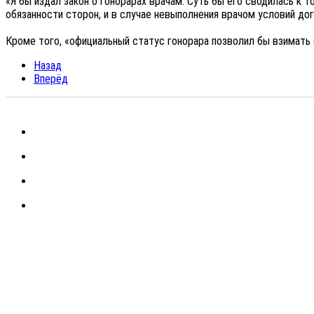
«Я бы издал закон о гонорарах врачам. Суть бы его сводилась к
обязанности сторон, и в случае невыполнения врачом условий дог
Кроме того, «официальный статус гонорара позволил бы взимать с
Назад
Вперёд