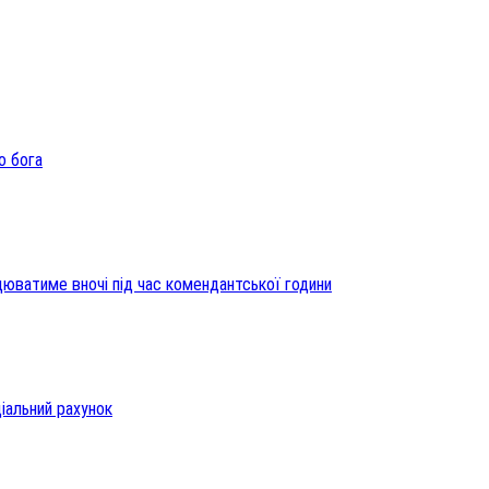
о бога
цюватиме вночі під час комендантської години
іальний рахунок