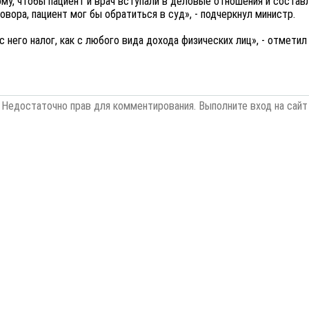
 тому, чтобы пациент и врач вступали в деловые отношения и сост
овора, пациент мог бы обратиться в суд», - подчеркнул министр.
 него налог, как с любого вида дохода физических лиц», - отмети
Недостаточно прав для комментирования. Выполните вход на сайт