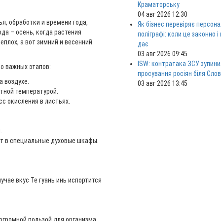
Краматорську
04 авг 2026 12:30
ья, обработки и времени года,
Як бізнес перевіряє персона
да – осень, когда растения
поліграфі: коли це законно і
плох, а вот зимний и весенний
дає
03 авг 2026 09:45
ISW: контратака ЗСУ зупини
ко важных этапов:
просування росіян біля Сло
 воздухе.
03 авг 2026 13:45
тной температурой.
с окисления в листьях.
.
т в специальные духовые шкафы.
учае вкус Те гуань инь испортится
 огромной пользой для организма