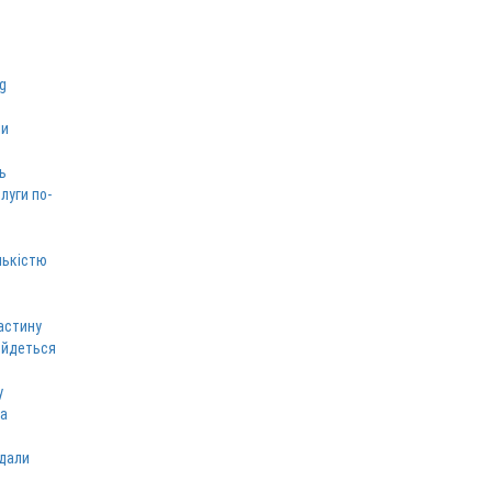
ми
ь
луги по-
лькістю
астину
 йдеться
у
ка
вдали