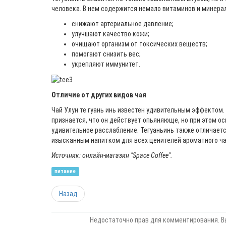
человека. В нем содержится немало витаминов и минерал
снижают артериальное давление;
улучшают качество кожи;
очищают организм от токсических веществ;
помогают снизить вес;
укрепляют иммунитет.
Отличие от других видов чая
Чай Улун те гуань инь известен удивительным эффектом. Т
признается, что он действует опьяняюще, но при этом о
удивительное расслабление. Тегуаньинь также отличаетс
изысканным напитком для всех ценителей ароматного ча
Источник: онлайн-магазин "Space Coffee".
питание
Назад
Недостаточно прав для комментирования. В