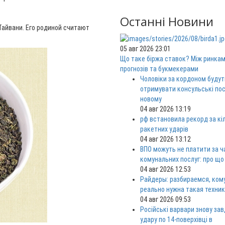
Останні Новини
Тайвани. Его родиной считают
05 авг 2026 23:01
Що таке біржа ставок? Між ринка
прогнозів та букмекерами
Чоловіки за кордоном будут
отримувати консульські пос
новому
04 авг 2026 13:19
рф встановила рекорд за кі
ракетних ударів
04 авг 2026 13:12
ВПО можуть не платити за ч
комунальних послуг: про що
04 авг 2026 12:53
Райдеры: разбираемся, ком
реально нужна такая техни
04 авг 2026 09:53
Російські варвари знову за
удару по 14-поверхівці в