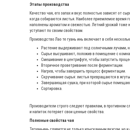
Этапы производства
Качество чая, его запах и вкус полностью зависят от сыр
когда собираются листья. Наиболее приемлемое время го
наполнены ароматом и свежестью. Летний урожай тоже не
уступают по своим свойствам.
Производство Лао те гуань инь включает в себя несколь
Растение выдерживают под солнечными лучами, на
Сырье высушивают, положив в помещение с комна
Смешивание в центрифуге, чтобы запустить процес
Вторичное проветривание после ферментации.
Нагрев, чтобы завершить процесс ферментации.
Скручивание сырья: листья превращаются в жгуты
Завершающая сушка, при которой сырье помещаю
Сортировка.
Производители строго следуют правилам, в противном сл
и напиток потеряет свои ценные свойства.
Полезные свойства чая
Тегуаньинь славится не только изысканным вкусом, но и