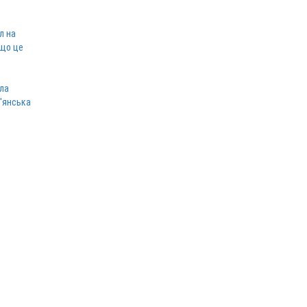
л на
 що це
ла
в'янська