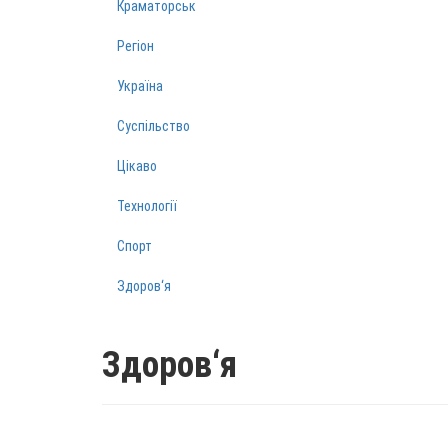
Краматорськ
Регіон
Україна
Суспільство
Цікаво
Технології
Спорт
Здоров‘я
Здоров‘я