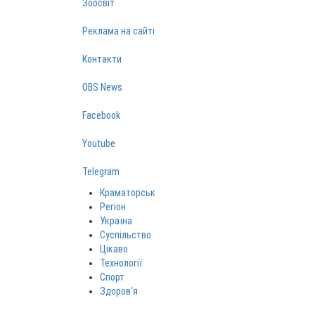
Зоосвіт
Реклама на сайті
Контакти
OBS News
Facebook
Youtube
Telegram
Краматорськ
Регіон
Україна
Суспільство
Цікаво
Технології
Спорт
Здоров‘я