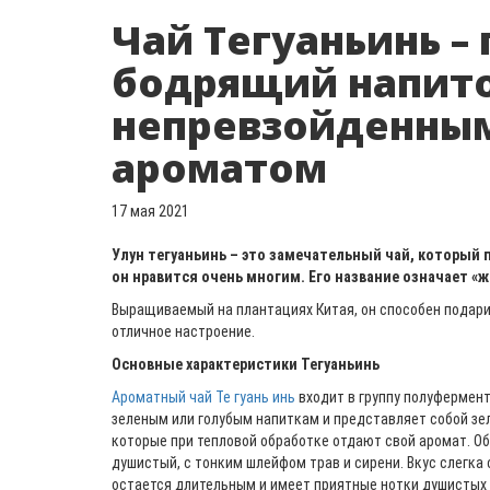
Чай Тегуаньинь –
бодрящий напито
непревзойденны
ароматом
17 мая 2021
Улун тегуаньинь – это замечательный чай, который 
он нравится очень многим. Его название означает «
Выращиваемый на плантациях Китая, он способен подари
отличное настроение.
Основные характеристики Тегуаньинь
Ароматный чай Те гуань инь
входит в группу полуфермент
зеленым или голубым напиткам и представляет собой зе
которые при тепловой обработке отдают свой аромат. Об
душистый, с тонким шлейфом трав и сирени. Вкус слегка
остается длительным и имеет приятные нотки душистых 