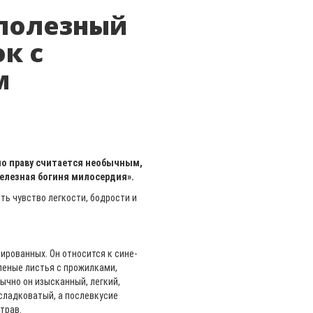
 полезный
к с
м
по праву считается необычным,
железная богиня милосердия».
ть чувство легкости, бодрости и
ированных. Он относится к сине-
леные листья с прожилками,
ычно он изысканный, легкий,
 сладковатый, а послевкусие
трав.