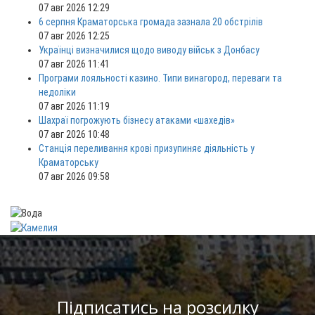
07 авг 2026 12:29
6 серпня Краматорська громада зазнала 20 обстрілів
07 авг 2026 12:25
Українці визначилися щодо виводу військ з Донбасу
07 авг 2026 11:41
Програми лояльності казино. Типи винагород, переваги та
недоліки
07 авг 2026 11:19
Шахраї погрожують бізнесу атаками «шахедів»
07 авг 2026 10:48
Станція переливання крові призупиняє діяльність у
Краматорську
07 авг 2026 09:58
Підписатись на розсилку