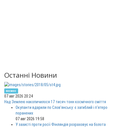
Останні Новини
космос
07 авг 2026 20:24
Над Землею накопичилося 17 тисяч тонн космічного сміття
Окупанти вдарили по Слов'янську: є загиблий і п'ятеро
поранених
07 авг 2026 19:58
У захисті проти росії Фінляндія розраховує на болота