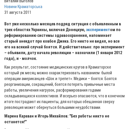
Виталий Выголов
Новини Краматорська
31 августа 2011
Вот уже несколько месяцев подряд ситуация с объявленным в
трех областях Украины, включая Донецкую,
эксперимент
ом по
реформированию системы здравоохранения, напоминает
старый анекдот про ковбоя Джека. Его никто не видел, но все
его на всякий случай боятся. И действительно: про эксперимент
– объявили, дату начала революции – назначили (1 января 2012
года), и - молчок.
Как результат, состояние медицинских кругов в Краматорске
который уж месяц можно охарактеризовать названием былой
операции американцев «Шок и трепет». Медики – боятся. Боятся
реорганизации, сокращений, боятся потерять привычные места
работы, увеличения нагрузок, расформирования годами
складывающихся коллективов. И всерьез опасаются, что в конечном
итоге пострадают их пациенты, для которых обещанная сверху
революция может обернуться большими неудобствами.
Марина Караван и Игорь Михайлов: "Без работы никто не
останется!"