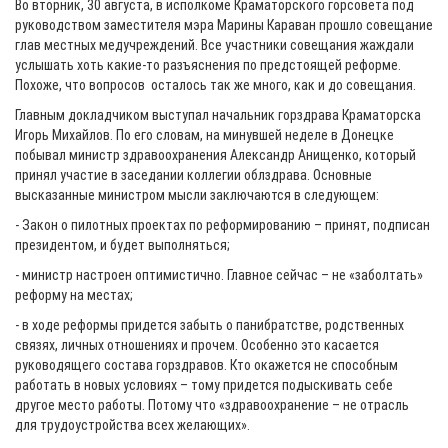
Во вторник, 30 августа, в исполкоме Краматорского горсовета под
руководством заместителя мэра Марины Караван прошло совещание
глав местных медучреждений. Все участники совещания жаждали
услышать хоть какие-то разъяснения по предстоящей реформе.
Похоже, что вопросов осталось так же много, как и до совещания.
Главным докладчиком выступал начальник горздрава Краматорска
Игорь Михайлов. По его словам, на минувшей неделе в Донецке
побывал министр здравоохранения Александр Анищенко, который
принял участие в заседании коллегии облздрава. Основные
высказанные министром мысли заключаются в следующем:
- Закон о пилотных проектах по реформированию – принят, подписан
президентом, и будет выполняться;
- министр настроен оптимистично. Главное сейчас – не «заболтать»
реформу на местах;
- в ходе реформы придется забыть о панибратстве, родственных
связях, личных отношениях и прочем. Особенно это касается
руководящего состава горздравов. Кто окажется не способным
работать в новых условиях – тому придется подыскивать себе
другое место работы. Потому что «здравоохранение – не отрасль
для трудоустройства всех желающих».