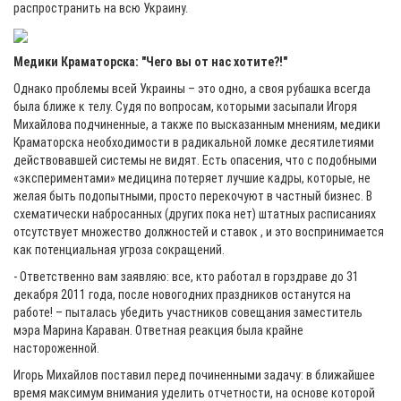
распространить на всю Украину.
Медики Краматорска: "Чего вы от нас хотите?!"
Однако проблемы всей Украины – это одно, а своя рубашка всегда
была ближе к телу. Судя по вопросам, которыми засыпали Игоря
Михайлова подчиненные, а также по высказанным мнениям, медики
Краматорска необходимости в радикальной ломке десятилетиями
действовавшей системы не видят. Есть опасения, что с подобными
«экспериментами» медицина потеряет лучшие кадры, которые, не
желая быть подопытными, просто перекочуют в частный бизнес. В
схематически набросанных (других пока нет) штатных расписаниях
отсутствует множество должностей и ставок , и это воспринимается
как потенциальная угроза сокращений.
- Ответственно вам заявляю: все, кто работал в горздраве до 31
декабря 2011 года, после новогодних праздников останутся на
работе! – пыталась убедить участников совещания заместитель
мэра Марина Караван. Ответная реакция была крайне
настороженной.
Игорь Михайлов поставил перед починенными задачу: в ближайшее
время максимум внимания уделить отчетности, на основе которой