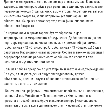
Далее – о конкретике, хотя ее до сих пор слишком мало. В системе
здравоохранения произойдет разграничение финансирования: звено
первичной помощи (поликлиники, амбулатории) будет оплачиваться
из местного бюджета, звено вторичной (стационары) – из
областного. «Скорые» также переходят на финансирование из
областного бюджета.
По нормативам, в Краматорске будет образовано два
территориально-медицинских объединения. Действовавшая до сих
пор территориальная привязанность медучреждений (например,
горбольница № 2 - Станкострой, горбольница № 3 - Соцгород) будет
разрушена. Расширится охват поселков. Соответственно, произойдет
перераспределение рабочих мест, особенно это коснется так
называемых «узких» специалистов.
Большая работа предстоит бухгалтериям и завхозам медучреждений.
По сути, одни учреждения будут ликвидированы, другие –
объединены, третьи получат областное начальство, собственные
расчетные счета, и так далее.
- Конечная цель реформы – максимально приблизиться к населению,
- заявил Игорь Михайлов. – По сведениям из Киева, пилотные
проекты в трех областях будут максимально профинансированы
правительством, ведь в дальнейшем опыт нашей работы планируют