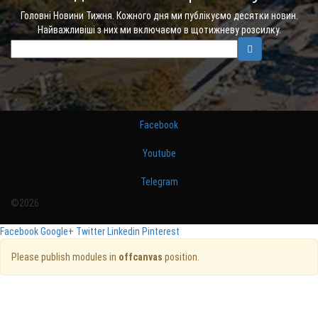
Головні Новини Тижня. Кожного дня ми публікуємо десятки новин.
Найважливіші з них ми включаємо в щотижневу розсилку.
Facebook
Youtube
Telegram
©2026
Facebook
Google+
Twitter
Linkedin
Pinterest
Please publish modules in
offcanvas
position.