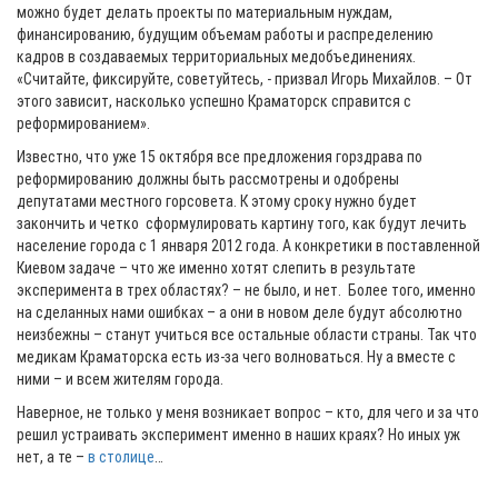
можно будет делать проекты по материальным нуждам,
финансированию, будущим объемам работы и распределению
кадров в создаваемых территориальных медобъединениях.
«Считайте, фиксируйте, советуйтесь, - призвал Игорь Михайлов. – От
этого зависит, насколько успешно Краматорск справится с
реформированием».
Известно, что уже 15 октября все предложения горздрава по
реформированию должны быть рассмотрены и одобрены
депутатами местного горсовета. К этому сроку нужно будет
закончить и четко сформулировать картину того, как будут лечить
население города с 1 января 2012 года. А конкретики в поставленной
Киевом задаче – что же именно хотят слепить в результате
эксперимента в трех областях? – не было, и нет. Более того, именно
на сделанных нами ошибках – а они в новом деле будут абсолютно
неизбежны – станут учиться все остальные области страны. Так что
медикам Краматорска есть из-за чего волноваться. Ну а вместе с
ними – и всем жителям города.
Наверное, не только у меня возникает вопрос – кто, для чего и за что
решил устраивать эксперимент именно в наших краях? Но иных уж
нет, а те –
в столице
…