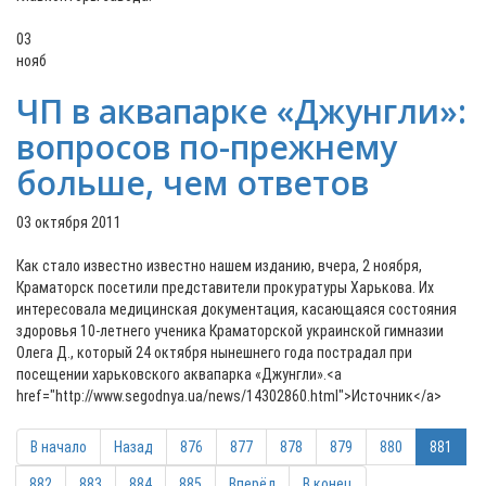
03
нояб
ЧП в аквапарке «Джунгли»:
вопросов по-прежнему
больше, чем ответов
03 октября 2011
Как стало известно известно нашем изданию, вчера, 2 ноября,
Краматорск посетили представители прокуратуры Харькова. Их
интересовала медицинская документация, касающаяся состояния
здоровья 10-летнего ученика Краматорской украинской гимназии
Олега Д., который 24 октября нынешнего года пострадал при
посещении харьковского аквапарка «Джунгли».<a
href="http://www.segodnya.ua/news/14302860.html">Источник</a>
В начало
Назад
876
877
878
879
880
881
882
883
884
885
Вперёд
В конец