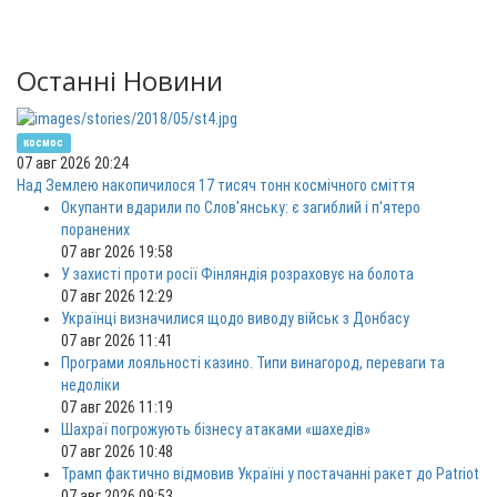
Останні Новини
космос
07 авг 2026 20:24
Над Землею накопичилося 17 тисяч тонн космічного сміття
Окупанти вдарили по Слов'янську: є загиблий і п'ятеро
поранених
07 авг 2026 19:58
У захисті проти росії Фінляндія розраховує на болота
07 авг 2026 12:29
Українці визначилися щодо виводу військ з Донбасу
07 авг 2026 11:41
Програми лояльності казино. Типи винагород, переваги та
недоліки
07 авг 2026 11:19
Шахраї погрожують бізнесу атаками «шахедів»
07 авг 2026 10:48
Трамп фактично відмовив Україні у постачанні ракет до Patriot
07 авг 2026 09:53