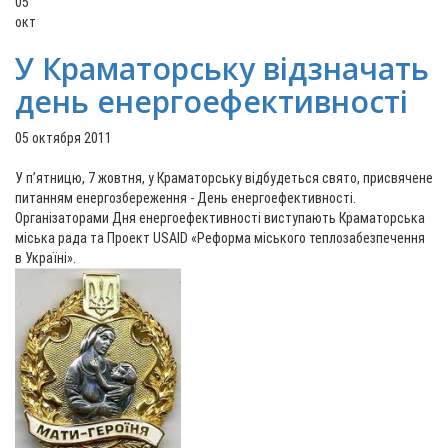
05
окт
У Краматорську відзначать
день енергоефективності
05 октября 2011
У п’ятницю, 7 жовтня, у Краматорську відбудеться свято, присвячене
питанням енергозбереження - День енергоефективності.
Організаторами Дня енергоефективності виступають Краматорська
міська рада та Проект USAID «Реформа міського теплозабезпечення
в Україні».