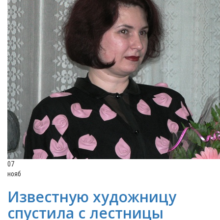
07
нояб
Известную художницу
спустила с лестницы