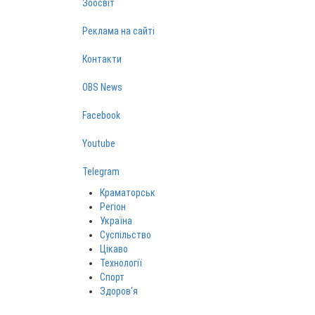
Зоосвіт
Реклама на сайті
Контакти
OBS News
Facebook
Youtube
Telegram
Краматорськ
Регіон
Україна
Суспільство
Цікаво
Технології
Спорт
Здоров‘я