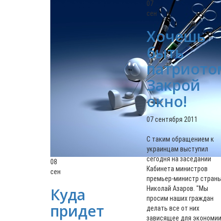
07
сен
Хочешь
быть
патриото
Закрой
окно!
07 сентября 2011
С таким обращением к
украинцам выступил
сегодня на заседании
08
Кабинета министров
сен
премьер-министр стран
Куда
Николай Азаров. "Мы
просим наших граждан
придет
делать все от них
зависящее для экономи