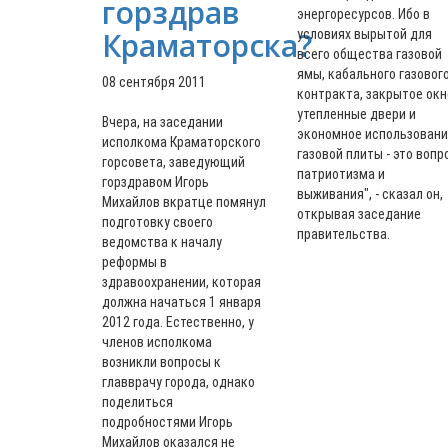
горздрав
энергоресурсов. Ибо в
Краматорска?
условиях вырытой для
всего общества газовой
ямы, кабального газовог
08 сентября 2011
контракта, закрытое окн
утепленные двери и
Вчера, на заседании
экономное использован
исполкома Краматорского
газовой плиты - это вопр
горсовета, заведующий
патриотизма и
горздравом Игорь
выживания", - сказал он,
Михайлов вкратце помянул
открывая заседание
подготовку своего
правительства.
ведомства к началу
реформы в
здравоохранении, которая
должна начаться 1 января
2012 года. Естественно, у
членов исполкома
возникли вопросы к
главврачу города, однако
поделиться
подробностями Игорь
Михайлов оказался не