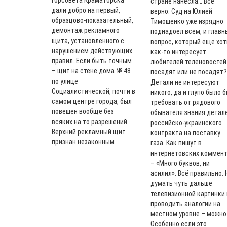
горсовета Краматорска
стране нанесла… Все
дали добро на первый,
верно. Суд на Юлией
образцово-показательный,
Тимошенко уже изрядно
демонтаж рекламного
поднадоел всем, и главн
щита, установленного с
вопрос, который еще хот
нарушением действующих
как-то интересует
правил. Если быть точным
любителей теленовостей
– щит на стене дома № 48
посадят или не посадят?
по улице
Детали не интересуют
Социалистической, почти в
никого, да и глупо было 
самом центре города, был
требовать от рядового
повешен вообще без
обывателя знания детал
всяких на то разрешений.
российско-украинского
Верхний рекламный щит
контракта на поставку
признан незаконным
газа. Как пишут в
интернетовских коммен
– «Много буквов, ни
асилил». Всё правильно. 
думать чуть дальше
телевизионной картинки 
проводить аналогии на
местном уровне – можно
Особенно если это