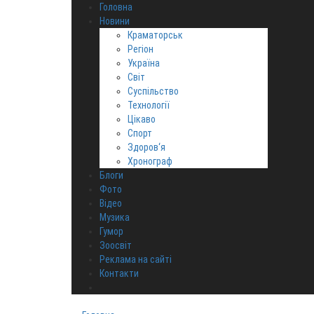
Головна
Новини
Краматорськ
Регіон
Україна
Світ
Суспільство
Технології
Цікаво
Спорт
Здоров‘я
Хронограф
Блоги
Фото
Відео
Музика
Гумор
Зоосвіт
Реклама на сайті
Контакти