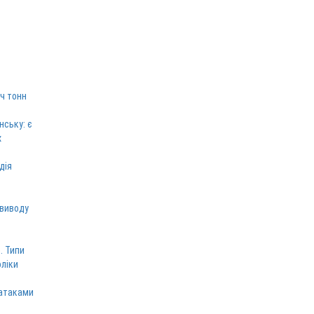
ч тонн
нську: є
х
дія
 виводу
. Типи
оліки
 атаками