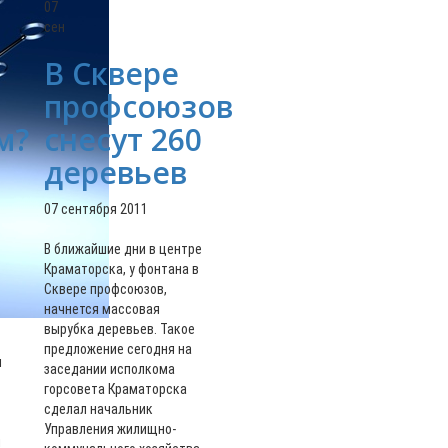
07
сен
В Сквере
профсоюзов
м?
снесут 260
деревьев
07 сентября 2011
В ближайшие дни в центре
Краматорска, у фонтана в
Сквере профсоюзов,
начнется массовая
вырубка деревьев. Такое
предложение сегодня на
ы
заседании исполкома
горсовета Краматорска
сделал начальник
Управления жилищно-
и