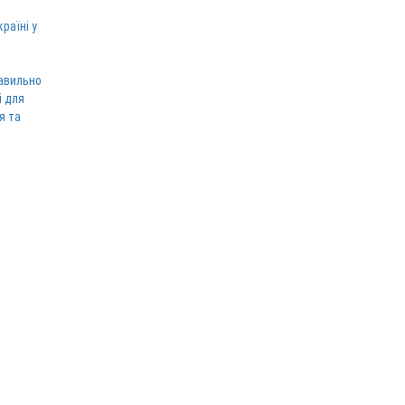
раїні у
равильно
і для
я та