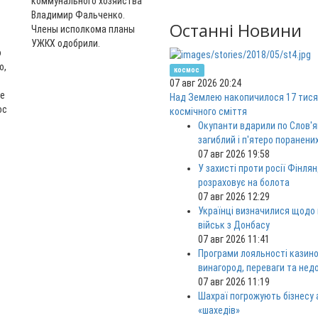
коммунального хозяйства
Владимир Фальченко.
Останні Новини
Члены исполкома планы
УЖКХ одобрили.
о
о,
космос
07 авг 2026 20:24
ие
Над Землею накопичилося 17 тися
ос
космічного сміття
Окупанти вдарили по Слов'я
загиблий і п'ятеро поранени
07 авг 2026 19:58
У захисті проти росії Фінлян
розраховує на болота
07 авг 2026 12:29
Українці визначилися щодо
військ з Донбасу
07 авг 2026 11:41
Програми лояльності казино
винагород, переваги та нед
07 авг 2026 11:19
Шахраї погрожують бізнесу
«шахедів»