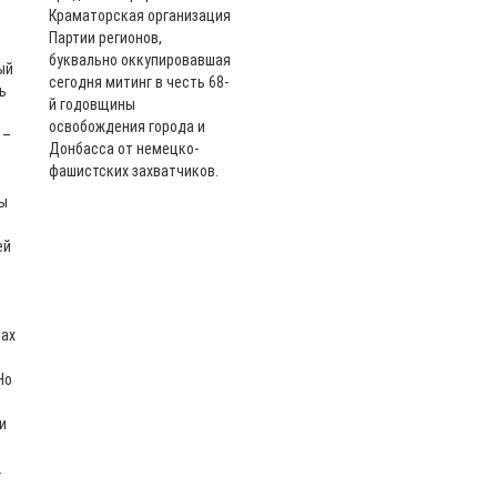
Краматорская организация
Партии регионов,
буквально оккупировавшая
ый
сегодня митинг в честь 68-
ь
й годовщины
освобождения города и
 –
Донбасса от немецко-
фашистских захватчиков.
бы
ей
тах
Но
и
.