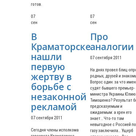
готов.
07
07
сен
сен
В
Про
Краматорске
аналогии
нашли
07 сентября 2011
первую
На днях провел блиц-опр
жертву в
родных, друзей и знаком
Вопрос один: за что име
борьбе с
судят бывшего премьер-
незаконной
министра Украины Юлию
Тимошенко? Результат 
рекламой
предсказуемым и
ожидаемым: а хрен его
07 сентября 2011
знает… Что-то там
невыгодное с Россией по
Сегодня члены исполкома
газу заключила… Ущерб