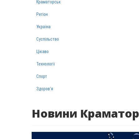
Краматорськ
Регіон
Україна
Суспільство
Цікаво
Технології
Спорт
Здоров‘я
Новини Краматор