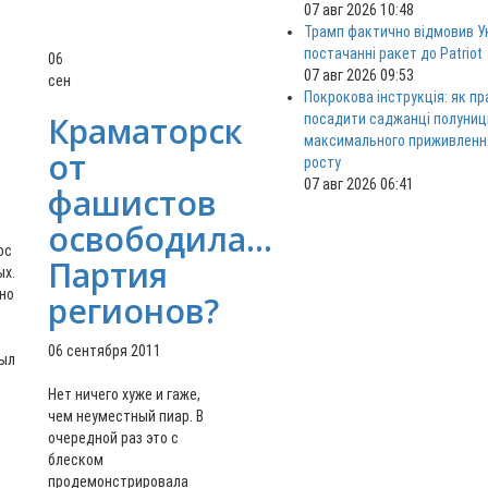
07 авг 2026 10:48
Трамп фактично відмовив Ук
постачанні ракет до Patriot
06
07 авг 2026 09:53
сен
Покрокова інструкція: як п
Краматорск
посадити саджанці полуниц
максимального приживленн
от
росту
07 авг 2026 06:41
фашистов
освободила…
ос
Партия
ых.
нно
регионов?
06 сентября 2011
был
Нет ничего хуже и гаже,
чем неуместный пиар. В
очередной раз это с
блеском
продемонстрировала