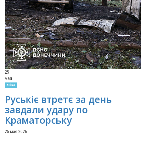
25
мая
війна
Руськіє втретє за день
завдали удару по
Краматорську
25 мая 2026