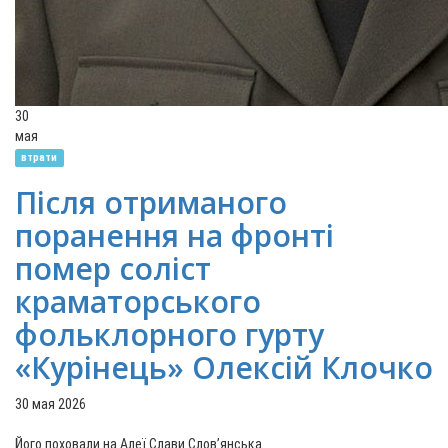
30
мая
втрати
Після отриманого
поранення на фронті
помер соліст
краматорського
фольклорного гурту
«Курінець» Олексій Клочко
30 мая 2026
Його поховали на Алеї Слави Слов’янська.