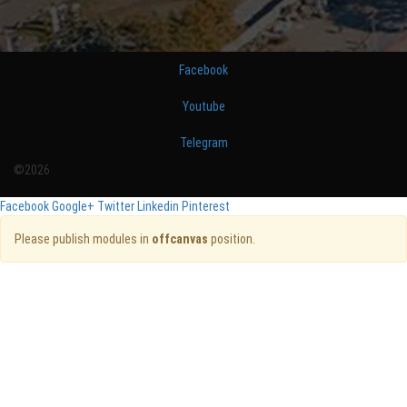
Facebook
Youtube
Telegram
©2026
Facebook
Google+
Twitter
Linkedin
Pinterest
Please publish modules in
offcanvas
position.