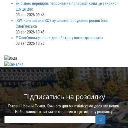
Як бізнес перевіряє персонал на поліграфі: коли це законно і
що це дає
03 авг 2026 09:45
ISW: контратака ЗСУ зупинила просування росіян біля
Слов'янська
03 авг 2026 13:45
У Слов'янську внаслідок обстрілу пошкоджено міст
03 авг 2026 13:26
Підписатись на розсилку
Головні Новини Тижня. Кожного дня ми публікуємо десятки новин.
Найважливіші з них ми включаємо в щотижневу розсилку.