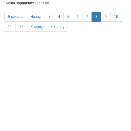
Число поранених зростає..
В начало
Назад
3
4
5
6
7
8
9
10
11
12
Вперёд
В конец