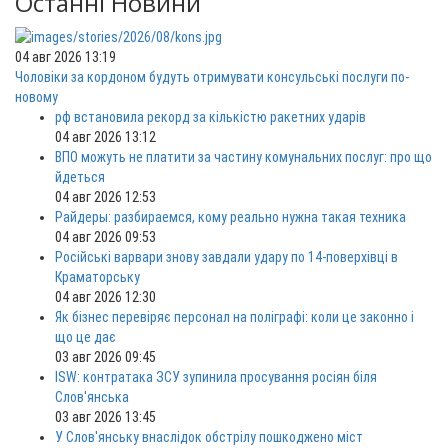
Останні Новини
04 авг 2026 13:19
Чоловіки за кордоном будуть отримувати консульські послуги по-
новому
рф встановила рекорд за кількістю ракетних ударів
04 авг 2026 13:12
ВПО можуть не платити за частину комунальних послуг: про що
йдеться
04 авг 2026 12:53
Райдеры: разбираемся, кому реально нужна такая техника
04 авг 2026 09:53
Російські варвари знову завдали удару по 14-поверхівці в
Краматорську
04 авг 2026 12:30
Як бізнес перевіряє персонал на поліграфі: коли це законно і
що це дає
03 авг 2026 09:45
ISW: контратака ЗСУ зупинила просування росіян біля
Слов'янська
03 авг 2026 13:45
У Слов'янську внаслідок обстрілу пошкоджено міст