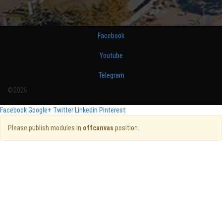
Facebook
Youtube
Telegram
©2026
Facebook
Google+
Twitter
Linkedin
Pinterest
Please publish modules in
offcanvas
position.