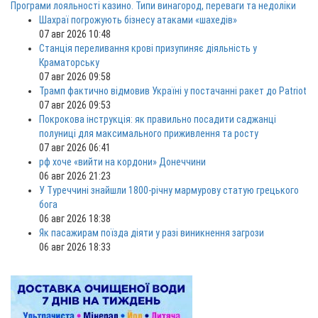
Програми лояльності казино. Типи винагород, переваги та недоліки
Шахраї погрожують бізнесу атаками «шахедів»
07 авг 2026 10:48
Станція переливання крові призупиняє діяльність у
Краматорську
07 авг 2026 09:58
Трамп фактично відмовив Україні у постачанні ракет до Patriot
07 авг 2026 09:53
Покрокова інструкція: як правильно посадити саджанці
полуниці для максимального приживлення та росту
07 авг 2026 06:41
рф хоче «вийти на кордони» Донеччини
06 авг 2026 21:23
У Туреччині знайшли 1800-річну мармурову статую грецького
бога
06 авг 2026 18:38
Як пасажирам поїзда діяти у разі виникнення загрози
06 авг 2026 18:33