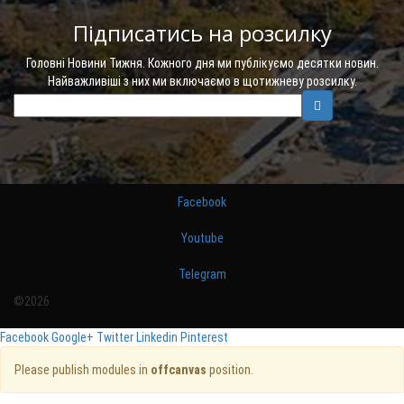
Підписатись на розсилку
Головні Новини Тижня. Кожного дня ми публікуємо десятки новин.
Найважливіші з них ми включаємо в щотижневу розсилку.
Facebook
Youtube
Telegram
©2026
Facebook
Google+
Twitter
Linkedin
Pinterest
Please publish modules in
offcanvas
position.